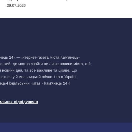
Німеччині та поділилася правдою
29.07.2026
нець 24» — інтернет-газета міста Кам'янець-
ський, де можна знайти не лише новини міста, а й
і новини дня, та все важливе та цікаве, що
ається у Хмельницькій області та в Україні.
ець-Подільський читає «Кам'янець 24»!