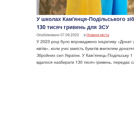
У школах Кам’янця-Подільського зі
130 тисяч гривень для ЗСУ
Опубліковано
07.09.2023
в
Новини міста
У 2023 році було впроваджено ініціативу «Донат 
квітів», коли учні замість букетів вчителям донатя
Збройних сил України. У Кам’янець-Подільську 1
вдалося назбирати 130 тисяч гривень, передає с