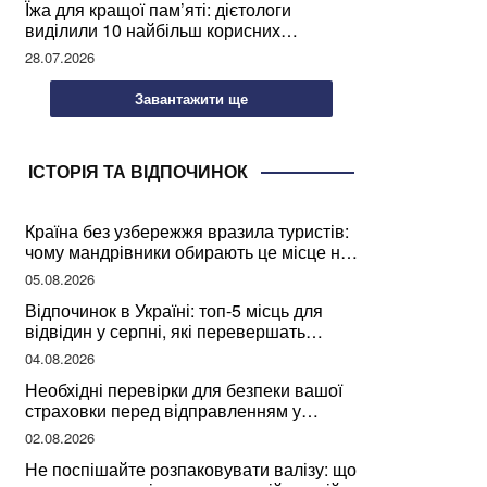
Їжа для кращої пам’яті: дієтологи
виділили 10 найбільш корисних
продуктів
28.07.2026
Завантажити ще
ІСТОРІЯ ТА ВІДПОЧИНОК
Країна без узбережжя вразила туристів:
чому мандрівники обирають це місце на
відпочинок
05.08.2026
Відпочинок в Україні: топ-5 місць для
відвідин у серпні, які перевершать
закордонні враження
04.08.2026
Необхідні перевірки для безпеки вашої
страховки перед відправленням у
подорож
02.08.2026
Не поспішайте розпаковувати валізу: що