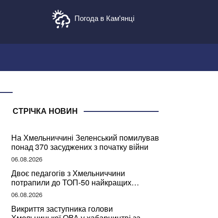
Погода в Кам'янці
СТРІЧКА НОВИН
На Хмельниччині Зеленський помилував
понад 370 засуджених з початку війни
06.08.2026
Двоє педагогів з Хмельниччини
потрапили до ТОП-50 найкращих
учителів України
06.08.2026
Викриття заступника голови
Хмельницької ОВА у хабарництві за