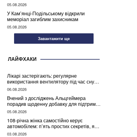
05.08.2026
У Кам’янці-Подільському відкрили
меморіал загиблим захисникам
05.08.2026
Завантажити ще
ЛАЙФХАКИ
Лікарі застерігають: регулярне
використання вентилятору під час сну
може негативно вплинути на ваше
06.08.2026
здоров’я
Вчений з досліджень Альцгеймера
порадив щоденну добавку для підтримки
мозкової діяльності
05.08.2026
108-річна жінка самостійно керує
автомобілем: п’ять простих секретів, які
допомогли їй дожити до століття
03.08.2026