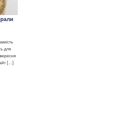
брали
замість
ть для
 вересня
айт […]