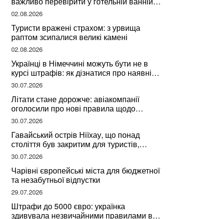
важливо перевірити у готельній ванній
за словами досвідченої мандрівниці
02.08.2026
Туристи вражені страхом: з урвища
раптом зсипалися великі камені
02.08.2026
Українці в Німеччині можуть бути не в
курсі штрафів: як дізнатися про наявні
борги
30.07.2026
Літати стане дорожче: авіакомпанії
оголосили про нові правила щодо
вибору місць
30.07.2026
Гавайський острів Ніїхау, що понад
століття був закритим для туристів,
починає приймати перших відвідувачів
30.07.2026
Чарівні європейські міста для бюджетної
та незабутньої відпустки
29.07.2026
Штрафи до 5000 євро: українка
здивувала незвичайними правилами в