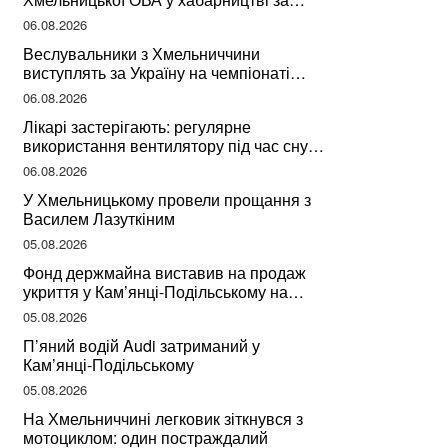
підписання контрактів на ремонт доріг
06.08.2026
Веслувальники з Хмельниччини
виступлять за Україну на чемпіонаті
світу
06.08.2026
Лікарі застерігають: регулярне
використання вентилятору під час сну
може негативно вплинути на ваше
06.08.2026
здоров’я
У Хмельницькому провели прощання з
Василем Лазуткіним
05.08.2026
Фонд держмайна виставив на продаж
укриття у Кам’янці-Подільському на
Хмельниччині
05.08.2026
П’яний водій Audi затриманий у
Кам’янці-Подільському
05.08.2026
На Хмельниччині легковик зіткнувся з
мотоциклом: один постраждалий