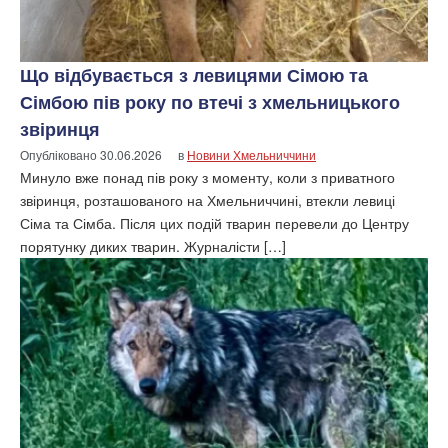
Що відбувається з левицями Сімою та
Сімбою пів року по втечі з хмельницького
звіринця
Опубліковано
30.06.2026
в
Новини Хмельниччини
Минуло вже понад пів року з моменту, коли з приватного
звіринця, розташованого на Хмельниччині, втекли левиці
Сіма та Сімба. Після цих подій тварин перевели до Центру
порятунку диких тварин. Журналісти […]