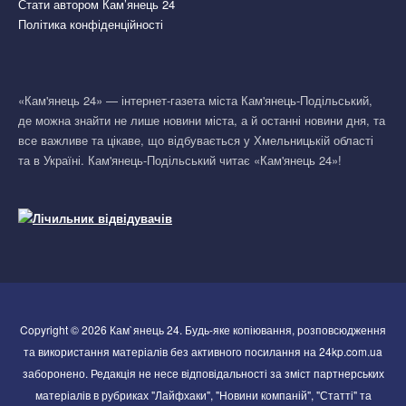
Стати автором Кам’янець 24
Політика конфіденційності
«Кам'янець 24» — інтернет-газета міста Кам'янець-Подільський,
де можна знайти не лише новини міста, а й останні новини дня, та
все важливе та цікаве, що відбувається у Хмельницькій області
та в Україні. Кам'янець-Подільський читає «Кам'янець 24»!
Copyright © 2026 Кам`янець 24. Будь-яке копіювання, розповсюдження
та використання матеріалів без активного посилання на 24kp.com.ua
заборонено. Редакція не несе відповідальності за зміст партнерських
матеріалів в рубриках "Лайфхаки", "Новини компаній", "Статті" та