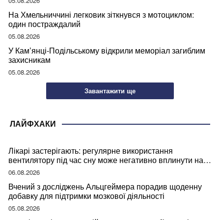
05.08.2026
На Хмельниччині легковик зіткнувся з мотоциклом:
один постраждалий
05.08.2026
У Кам’янці-Подільському відкрили меморіал загиблим
захисникам
05.08.2026
Завантажити ще
ЛАЙФХАКИ
Лікарі застерігають: регулярне використання
вентилятору під час сну може негативно вплинути на
ваше здоров’я
06.08.2026
Вчений з досліджень Альцгеймера порадив щоденну
добавку для підтримки мозкової діяльності
05.08.2026