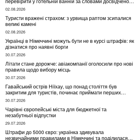
перевірити у готельній ванній за словами досвідченої
мандрівниці
02.08.2026
Туристи вражені страхом: з урвища раптом зсипалися
великі камені
02.08.2026
Українці в Німеччині можуть бути не в курсі штрафів: як
дізнатися про наявні борги
30.07.2026
Літати стане дорожче: авіакомпанії оголосили про нові
правила щодо вибору місць
30.07.2026
Гавайський острів Ніїхау, що понад століття був
закритим для туристів, починає приймати перших
відвідувачів
30.07.2026
Чарівні європейські міста для бюджетної та
незабутньої відпустки
29.07.2026
Штрафи до 5000 євро: українка здивувала
незвичайними правилами в Німеччині та поділилася