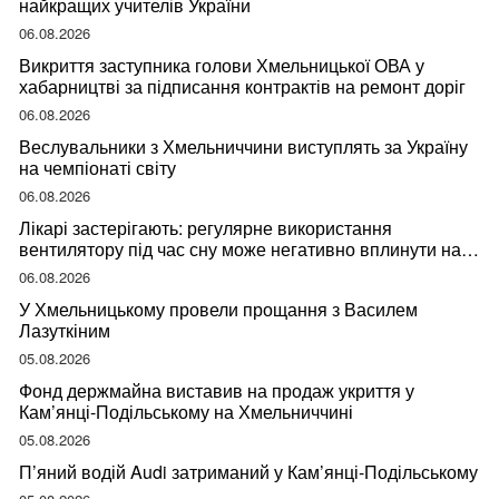
найкращих учителів України
06.08.2026
Викриття заступника голови Хмельницької ОВА у
хабарництві за підписання контрактів на ремонт доріг
06.08.2026
Веслувальники з Хмельниччини виступлять за Україну
на чемпіонаті світу
06.08.2026
Лікарі застерігають: регулярне використання
вентилятору під час сну може негативно вплинути на
ваше здоров’я
06.08.2026
У Хмельницькому провели прощання з Василем
Лазуткіним
05.08.2026
Фонд держмайна виставив на продаж укриття у
Кам’янці-Подільському на Хмельниччині
05.08.2026
П’яний водій Audi затриманий у Кам’янці-Подільському