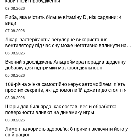
кави після пробудження
08.08.2026
Риба, яка містить більше вітаміну D, ніж сардини: 4
види
07.08.2026
Лікарі застерігають: регулярне використання
вентилятору під час сну може негативно вплинути на
ваше здоров’я
06.08.2026
Вчений з досліджень Альцгеймера порадив щоденну
добавку для підтримки мозкової діяльності
05.08.2026
108-річна жінка самостійно керує автомобілем: п’ять
простих секретів, які допомогли їй дожити до століття
03.08.2026
Шары для бильярда: как состав, вес и обработка
поверхности влияют на динамику игры
03.08.2026
Лимон на користь здоров’ю: 8 причин включити його у
свій раціон