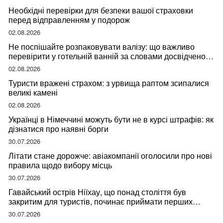
Необхідні перевірки для безпеки вашої страховки
перед відправленням у подорож
02.08.2026
Не поспішайте розпаковувати валізу: що важливо
перевірити у готельній ванній за словами досвідченої
мандрівниці
02.08.2026
Туристи вражені страхом: з урвища раптом зсипалися
великі камені
02.08.2026
Українці в Німеччині можуть бути не в курсі штрафів: як
дізнатися про наявні борги
30.07.2026
Літати стане дорожче: авіакомпанії оголосили про нові
правила щодо вибору місць
30.07.2026
Гавайський острів Ніїхау, що понад століття був
закритим для туристів, починає приймати перших
відвідувачів
30.07.2026