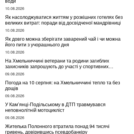
води
10.08.2026
Як насолоджуватися життям у розкішних готелях без
великих витрат: поради від досвідченої мандрівниці
10.08.2026
Як довго можна зберігати заварений чай і чи можна
його пити з учорашнього дня
10.08.2026
На Хмельниччині ветерани та родини загиблих
захисників запрошують до участі у спортивних
змаганнях
09.08.2026
Погода на 10 серпня: на Хмельниччині тепло та без
дощів
09.08.2026
У Кам’янці-Подільському в ДТП травмувався
неповнолітній мотоцикліст
09.08.2026
Жителька Полонного втратила понад 94 тисячі
гривень, довірившись псевдобанкіру