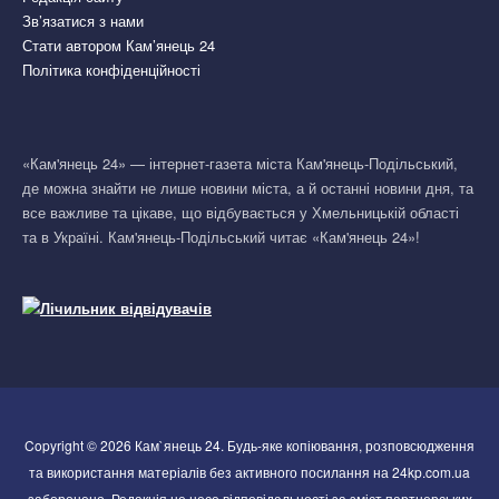
Зв’язатися з нами
Стати автором Кам’янець 24
Політика конфіденційності
«Кам'янець 24» — інтернет-газета міста Кам'янець-Подільський,
де можна знайти не лише новини міста, а й останні новини дня, та
все важливе та цікаве, що відбувається у Хмельницькій області
та в Україні. Кам'янець-Подільський читає «Кам'янець 24»!
Copyright © 2026 Кам`янець 24. Будь-яке копіювання, розповсюдження
та використання матеріалів без активного посилання на 24kp.com.ua
заборонено. Редакція не несе відповідальності за зміст партнерських