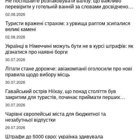
Не поспішайте розпаковувати валізу: що важливо
перевірити у готельній ванній за словами досвідченої
мандрівниці
02.08.2026
Туристи вражені страхом: з урвища раптом зсипалися
великі камені
02.08.2026
Українці в Німеччині можуть бути не в курсі штрафів: як
дізнатися про наявні борги
30.07.2026
Літати стане дорожче: авіакомпанії оголосили про нові
правила щодо вибору місць
30.07.2026
Гавайський острів Ніїхау, що понад століття був
закритим для туристів, починає приймати перших
відвідувачів
30.07.2026
Чарівні європейські міста для бюджетної та
незабутньої відпустки
29.07.2026
Штрафи до 5000 євро: українка здивувала