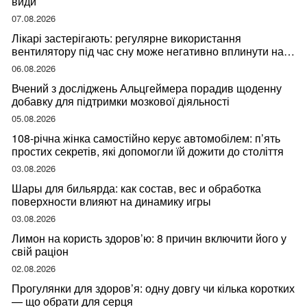
види
07.08.2026
Лікарі застерігають: регулярне використання
вентилятору під час сну може негативно вплинути на
ваше здоров’я
06.08.2026
Вчений з досліджень Альцгеймера порадив щоденну
добавку для підтримки мозкової діяльності
05.08.2026
108-річна жінка самостійно керує автомобілем: п’ять
простих секретів, які допомогли їй дожити до століття
03.08.2026
Шары для бильярда: как состав, вес и обработка
поверхности влияют на динамику игры
03.08.2026
Лимон на користь здоров’ю: 8 причин включити його у
свій раціон
02.08.2026
Прогулянки для здоров’я: одну довгу чи кілька коротких
— що обрати для серця