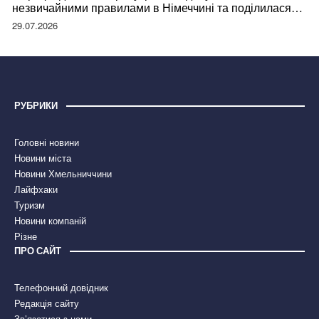
незвичайними правилами в Німеччині та поділилася
правдою
29.07.2026
РУБРИКИ
Головні новини
Новини міста
Новини Хмельниччини
Лайфхаки
Туризм
Новини компаній
Різне
ПРО САЙТ
Телефонний довідник
Редакція сайту
Зв’язатися з нами