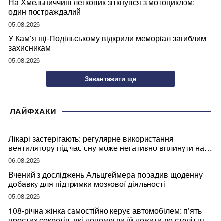
На Хмельниччині легковик зіткнувся з мотоциклом:
один постраждалий
05.08.2026
У Кам’янці-Подільському відкрили меморіал загиблим
захисникам
05.08.2026
Завантажити ще
ЛАЙФХАКИ
Лікарі застерігають: регулярне використання
вентилятору під час сну може негативно вплинути на
ваше здоров’я
06.08.2026
Вчений з досліджень Альцгеймера порадив щоденну
добавку для підтримки мозкової діяльності
05.08.2026
108-річна жінка самостійно керує автомобілем: п’ять
простих секретів, які допомогли їй дожити до століття