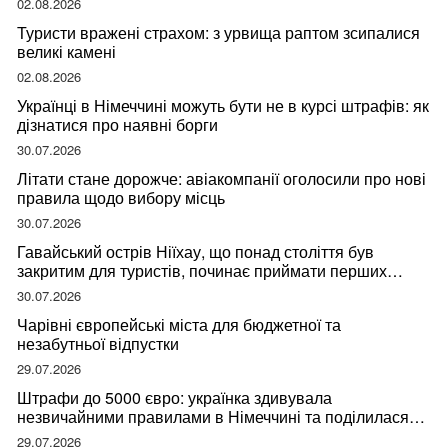
02.08.2026
Туристи вражені страхом: з урвища раптом зсипалися
великі камені
02.08.2026
Українці в Німеччині можуть бути не в курсі штрафів: як
дізнатися про наявні борги
30.07.2026
Літати стане дорожче: авіакомпанії оголосили про нові
правила щодо вибору місць
30.07.2026
Гавайський острів Ніїхау, що понад століття був
закритим для туристів, починає приймати перших
відвідувачів
30.07.2026
Чарівні європейські міста для бюджетної та
незабутньої відпустки
29.07.2026
Штрафи до 5000 євро: українка здивувала
незвичайними правилами в Німеччині та поділилася
правдою
29.07.2026