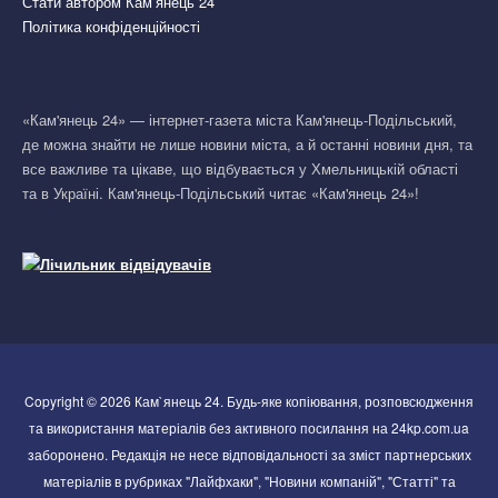
Стати автором Кам’янець 24
Політика конфіденційності
«Кам'янець 24» — інтернет-газета міста Кам'янець-Подільський,
де можна знайти не лише новини міста, а й останні новини дня, та
все важливе та цікаве, що відбувається у Хмельницькій області
та в Україні. Кам'янець-Подільський читає «Кам'янець 24»!
Copyright © 2026 Кам`янець 24. Будь-яке копіювання, розповсюдження
та використання матеріалів без активного посилання на 24kp.com.ua
заборонено. Редакція не несе відповідальності за зміст партнерських
матеріалів в рубриках "Лайфхаки", "Новини компаній", "Статті" та