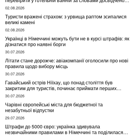
перевірити у готельній ванній за словами досвідченої
мандрівниці
02.08.2026
Туристи вражені страхом: з урвища раптом зсипалися
великі камені
02.08.2026
Українці в Німеччині можуть бути не в курсі штрафів: як
дізнатися про наявні борги
30.07.2026
Літати стане дорожче: авіакомпанії оголосили про нові
правила щодо вибору місць
30.07.2026
Гавайський острів Ніїхау, що понад століття був
закритим для туристів, починає приймати перших
відвідувачів
30.07.2026
Чарівні європейські міста для бюджетної та
незабутньої відпустки
29.07.2026
Штрафи до 5000 євро: українка здивувала
незвичайними правилами в Німеччині та поділилася