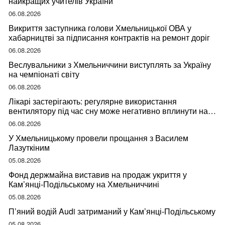
найкращих учителів України
06.08.2026
Викриття заступника голови Хмельницької ОВА у
хабарництві за підписання контрактів на ремонт доріг
06.08.2026
Веслувальники з Хмельниччини виступлять за Україну
на чемпіонаті світу
06.08.2026
Лікарі застерігають: регулярне використання
вентилятору під час сну може негативно вплинути на
ваше здоров’я
06.08.2026
У Хмельницькому провели прощання з Василем
Лазуткіним
05.08.2026
Фонд держмайна виставив на продаж укриття у
Кам’янці-Подільському на Хмельниччині
05.08.2026
П’яний водій Audi затриманий у Кам’янці-Подільському
05.08.2026