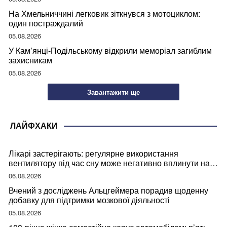
На Хмельниччині легковик зіткнувся з мотоциклом:
один постраждалий
05.08.2026
У Кам’янці-Подільському відкрили меморіал загиблим
захисникам
05.08.2026
Завантажити ще
ЛАЙФХАКИ
Лікарі застерігають: регулярне використання
вентилятору під час сну може негативно вплинути на
ваше здоров’я
06.08.2026
Вчений з досліджень Альцгеймера порадив щоденну
добавку для підтримки мозкової діяльності
05.08.2026