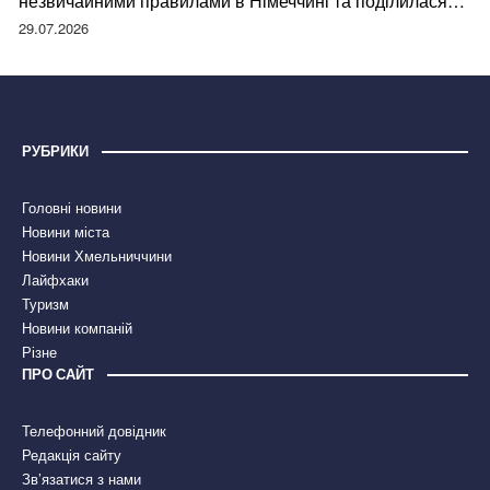
незвичайними правилами в Німеччині та поділилася
правдою
29.07.2026
РУБРИКИ
Головні новини
Новини міста
Новини Хмельниччини
Лайфхаки
Туризм
Новини компаній
Різне
ПРО САЙТ
Телефонний довідник
Редакція сайту
Зв’язатися з нами