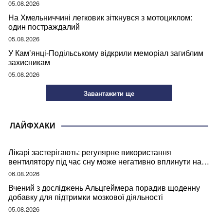
05.08.2026
На Хмельниччині легковик зіткнувся з мотоциклом:
один постраждалий
05.08.2026
У Кам’янці-Подільському відкрили меморіал загиблим
захисникам
05.08.2026
Завантажити ще
ЛАЙФХАКИ
Лікарі застерігають: регулярне використання
вентилятору під час сну може негативно вплинути на
ваше здоров’я
06.08.2026
Вчений з досліджень Альцгеймера порадив щоденну
добавку для підтримки мозкової діяльності
05.08.2026