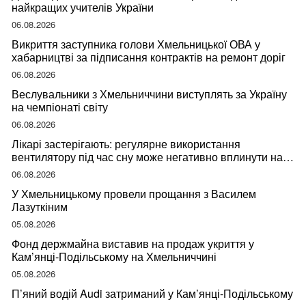
найкращих учителів України
06.08.2026
Викриття заступника голови Хмельницької ОВА у
хабарництві за підписання контрактів на ремонт доріг
06.08.2026
Веслувальники з Хмельниччини виступлять за Україну
на чемпіонаті світу
06.08.2026
Лікарі застерігають: регулярне використання
вентилятору під час сну може негативно вплинути на
ваше здоров’я
06.08.2026
У Хмельницькому провели прощання з Василем
Лазуткіним
05.08.2026
Фонд держмайна виставив на продаж укриття у
Кам’янці-Подільському на Хмельниччині
05.08.2026
П’яний водій Audi затриманий у Кам’янці-Подільському