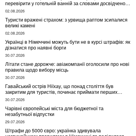
перевірити у готельній ванній за словами досвідченої
мандрівниці
02.08.2026
Туристи вражені страхом: з урвища раптом зсипалися
великі камені
02.08.2026
Українці в Німеччині можуть бути не в курсі штрафів: як
дізнатися про наявні борги
30.07.2026
Літати стане дорожче: авіакомпанії оголосили про нові
правила щодо вибору місць
30.07.2026
Гавайський острів Ніїхау, що понад століття був
закритим для туристів, починає приймати перших
відвідувачів
30.07.2026
Чарівні європейські міста для бюджетної та
незабутньої відпустки
29.07.2026
Штрафи до 5000 євро: українка здивувала