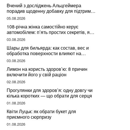
здоров’я
Вчений з досліджень Альцгеймера
порадив щоденну добавку для підтримки
мозкової діяльності
05.08.2026
108-річна жінка самостійно керує
автомобілем: п’ять простих секретів, які
допомогли їй дожити до століття
03.08.2026
Шары для бильярда: как состав, вес и
обработка поверхности влияют на
динамику игры
03.08.2026
Лимон на користь здоров’ю: 8 причин
включити його у свій раціон
02.08.2026
Прогулянки для здоров’я: одну довгу чи
кілька коротких — що обрати для серця
01.08.2026
Квіти Луцьк: як обрати букет для
приємного сюрпризу
01.08.2026