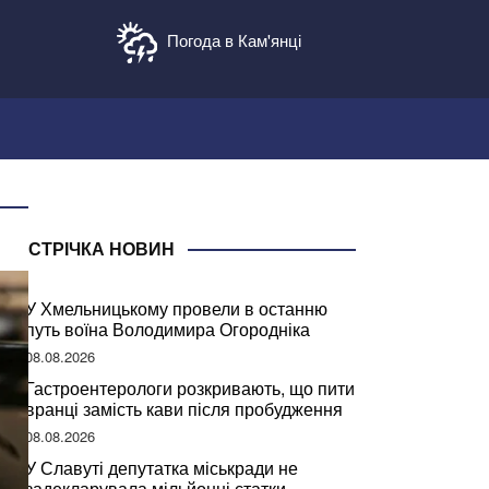
Погода в Кам'янці
СТРІЧКА НОВИН
У Хмельницькому провели в останню
путь воїна Володимира Огородніка
08.08.2026
Гастроентерологи розкривають, що пити
вранці замість кави після пробудження
08.08.2026
У Славуті депутатка міськради не
задекларувала мільйонні статки