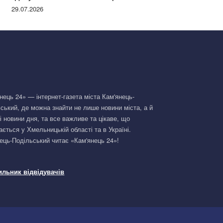
Німеччині та поділилася правдою
29.07.2026
нець 24» — інтернет-газета міста Кам'янець-
ський, де можна знайти не лише новини міста, а й
і новини дня, та все важливе та цікаве, що
ається у Хмельницькій області та в Україні.
ець-Подільський читає «Кам'янець 24»!