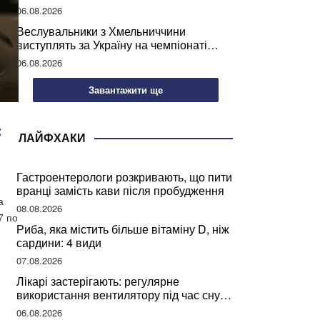
підписання контрактів на ремонт доріг
06.08.2026
Веслувальники з Хмельниччини
виступлять за Україну на чемпіонаті
світу
06.08.2026
Завантажити ще
:
ЛАЙФХАКИ
Гастроентерологи розкривають, що пити
вранці замість кави після пробудження
а
08.08.2026
7 по
Риба, яка містить більше вітаміну D, ніж
сардини: 4 види
07.08.2026
Лікарі застерігають: регулярне
використання вентилятору під час сну
може негативно вплинути на ваше
06.08.2026