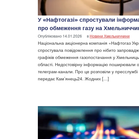
У «Нафтогазі» спростували інформ
про обмеження газу на Хмельниччи
Опубліковано
14.01.2026
в
Новини Хмельниччини
Національна акціонерна компанія «Нафтогаз Укр
спростувала повідомлення про нібито запровад
графіків обмеження газопостачання у Хмельниць
області. Недостовірну інформацію поширювали о
телеграм-канали. Про це розповіли у пресслужбі 
передає Кам’янець24. Жодних […]