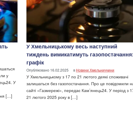
ать
У Хмельницькому весь наступний
тиждень вимикатимуть газопостачання
графік
ишаться
Опубліковано
16.02.2025
в
Новини Хмельниччини
или у
У Хмельницькому з 17 по 21 лютого деякі споживачі
ець24. У
залишаться без газопостачання. Про це повідомили н
сайті «Газмережі», передає Кам’янець24. У період з 1
ня […]
21 лютого 2025 року в […]