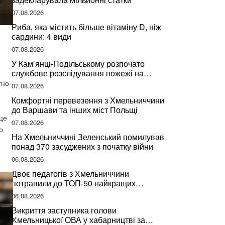
07.08.2026
Риба, яка містить більше вітаміну D, ніж
сардини: 4 види
07.08.2026
У Кам’янці-Подільському розпочато
службове розслідування пожежі на
сміттєзвалищі
тно-
07.08.2026
Комфортні перевезення з Хмельниччини
до Варшави та інших міст Польщі
це
07.08.2026
о
На Хмельниччині Зеленський помилував
понад 370 засуджених з початку війни
06.08.2026
Двоє педагогів з Хмельниччини
потрапили до ТОП-50 найкращих
учителів України
06.08.2026
Викриття заступника голови
Хмельницької ОВА у хабарництві за