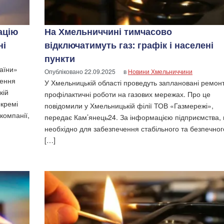
ацію
На Хмельниччині тимчасово
ні
відключатимуть газ: графік і населені
пункти
аїни»
Опубліковано
22.09.2025
в
Новини Хмельниччини
ження
У Хмельницькій області проведуть заплановані ремон
кій
профілактичні роботи на газових мережах. Про це
кремі
повідомили у Хмельницькій філії ТОВ «Газмережі»,
компанії,
передає Кам’янець24. За інформацією підприємства, 
необхідно для забезпечення стабільного та безпечног
[…]