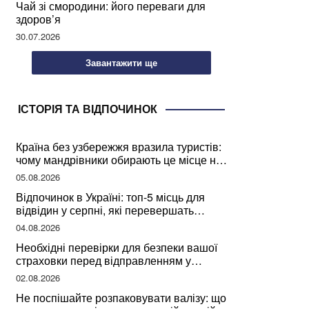
Чай зі смородини: його переваги для
здоров’я
30.07.2026
Завантажити ще
ІСТОРІЯ ТА ВІДПОЧИНОК
Країна без узбережжя вразила туристів:
чому мандрівники обирають це місце на
відпочинок
05.08.2026
Відпочинок в Україні: топ-5 місць для
відвідин у серпні, які перевершать
закордонні враження
04.08.2026
Необхідні перевірки для безпеки вашої
страховки перед відправленням у
подорож
02.08.2026
Не поспішайте розпаковувати валізу: що