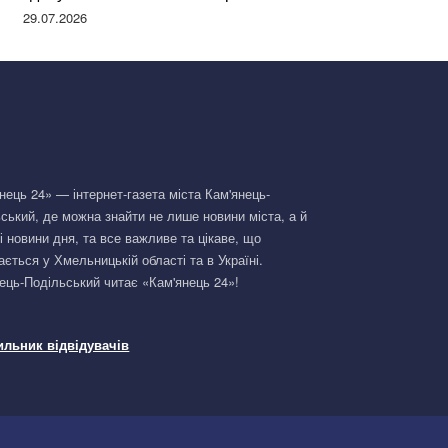
Німеччині та поділилася правдою
29.07.2026
нець 24» — інтернет-газета міста Кам'янець-
ський, де можна знайти не лише новини міста, а й
і новини дня, та все важливе та цікаве, що
ається у Хмельницькій області та в Україні.
ець-Подільський читає «Кам'янець 24»!