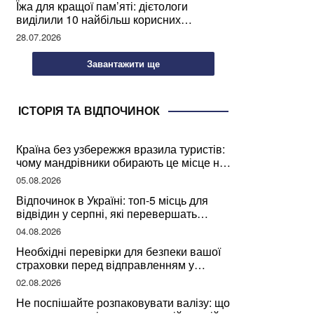
Їжа для кращої пам’яті: дієтологи
виділили 10 найбільш корисних
продуктів
28.07.2026
Завантажити ще
ІСТОРІЯ ТА ВІДПОЧИНОК
Країна без узбережжя вразила туристів:
чому мандрівники обирають це місце на
відпочинок
05.08.2026
Відпочинок в Україні: топ-5 місць для
відвідин у серпні, які перевершать
закордонні враження
04.08.2026
Необхідні перевірки для безпеки вашої
страховки перед відправленням у
подорож
02.08.2026
Не поспішайте розпаковувати валізу: що