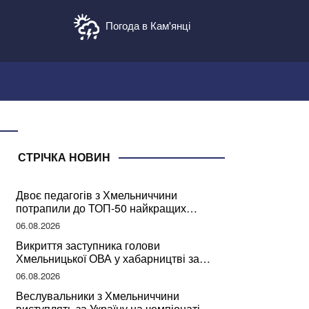
Погода в Кам'янці
СТРІЧКА НОВИН
Двоє педагогів з Хмельниччини
потрапили до ТОП-50 найкращих
учителів України
06.08.2026
Викриття заступника голови
Хмельницької ОВА у хабарництві за
підписання контрактів на ремонт доріг
06.08.2026
Веслувальники з Хмельниччини
виступлять за Україну на чемпіонаті