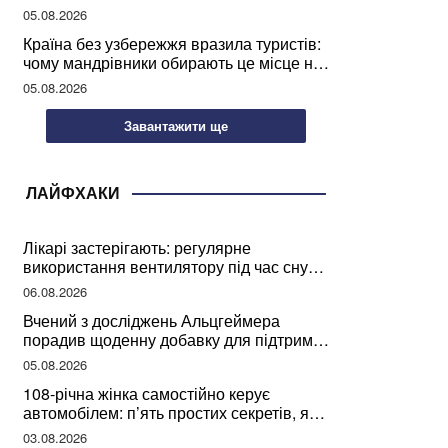
05.08.2026
Країна без узбережжя вразила туристів:
чому мандрівники обирають це місце на
відпочинок
05.08.2026
Завантажити ще
ЛАЙФХАКИ
Лікарі застерігають: регулярне
використання вентилятору під час сну
може негативно вплинути на ваше
06.08.2026
здоров’я
Вчений з досліджень Альцгеймера
порадив щоденну добавку для підтримки
мозкової діяльності
05.08.2026
108-річна жінка самостійно керує
автомобілем: п’ять простих секретів, які
допомогли їй дожити до століття
03.08.2026