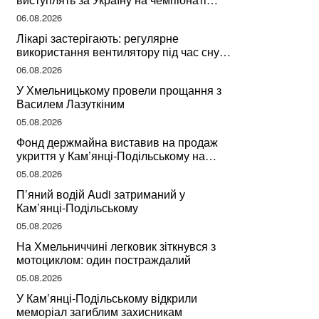
світу
06.08.2026
Лікарі застерігають: регулярне
використання вентилятору під час сну
може негативно вплинути на ваше
06.08.2026
здоров’я
У Хмельницькому провели прощання з
Василем Лазуткіним
05.08.2026
Фонд держмайна виставив на продаж
укриття у Кам’янці-Подільському на
Хмельниччині
05.08.2026
П’яний водій Audi затриманий у
Кам’янці-Подільському
05.08.2026
На Хмельниччині легковик зіткнувся з
мотоциклом: один постраждалий
05.08.2026
У Кам’янці-Подільському відкрили
меморіал загиблим захисникам