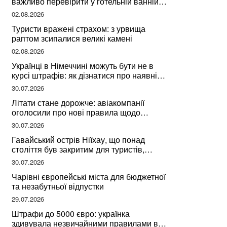
важливо перевірити у готельній ванній
за словами досвідченої мандрівниці
02.08.2026
Туристи вражені страхом: з урвища
раптом зсипалися великі камені
02.08.2026
Українці в Німеччині можуть бути не в
курсі штрафів: як дізнатися про наявні
борги
30.07.2026
Літати стане дорожче: авіакомпанії
оголосили про нові правила щодо
вибору місць
30.07.2026
Гавайський острів Ніїхау, що понад
століття був закритим для туристів,
починає приймати перших відвідувачів
30.07.2026
Чарівні європейські міста для бюджетної
та незабутньої відпустки
29.07.2026
Штрафи до 5000 євро: українка
здивувала незвичайними правилами в