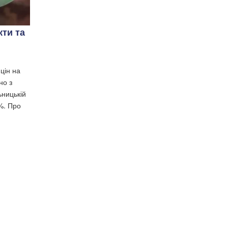
ти та
цін на
но з
ьницькій
%. Про