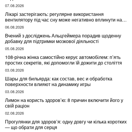
07.08.2026
Лікарі застерігають: регулярне використання
вентилятору під час сну може негативно вплинути на
ваше здоров’я
06.08.2026
Вчений з досліджень Альцгеймера порадив щоденну
добавку для підтримки мозкової діяльності
05.08.2026
108-річна жінка самостійно керує автомобілем: п’ять
простих секретів, які допомогли їй дожити до століття
03.08.2026
Шары для бильярда: как состав, вес и обработка
поверхности влияют на динамику игры
03.08.2026
Лимон на користь здоров’ю: 8 причин включити його у
свій раціон
02.08.2026
Прогулянки для здоров’я: одну довгу чи кілька коротких
— що обрати для серця