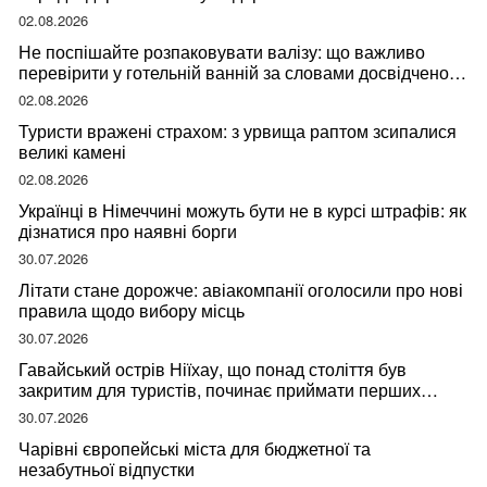
02.08.2026
Не поспішайте розпаковувати валізу: що важливо
перевірити у готельній ванній за словами досвідченої
мандрівниці
02.08.2026
Туристи вражені страхом: з урвища раптом зсипалися
великі камені
02.08.2026
Українці в Німеччині можуть бути не в курсі штрафів: як
дізнатися про наявні борги
30.07.2026
Літати стане дорожче: авіакомпанії оголосили про нові
правила щодо вибору місць
30.07.2026
Гавайський острів Ніїхау, що понад століття був
закритим для туристів, починає приймати перших
відвідувачів
30.07.2026
Чарівні європейські міста для бюджетної та
незабутньої відпустки