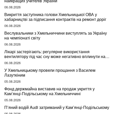
найкращих учителів України
06.08.2026
Викриття заступника голови Хмельницької ОВА у
хабарництві за підписання контрактів на ремонт доріг
06.08.2026
Веслувальники з Хмельниччини виступлять за Україну
на чемпіонаті світу
06.08.2026
Лікарі застерігають: регулярне використання
вентилятору під час сну може негативно вплинути на
ваше здоров’я
06.08.2026
У Хмельницькому провели прощання з Василем
Лазуткіним
05.08.2026
Фонд держмайна виставив на продаж укриття у
Кам’янці-Подільському на Хмельниччині
05.08.2026
П’яний водій Audi затриманий у Кам’янці-Подільському
05.08.2026