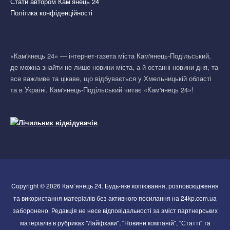
Стати автором Кам’янець 24
Політика конфіденційності
«Кам'янець 24» — інтернет-газета міста Кам'янець-Подільський,
де можна знайти не лише новини міста, а й останні новини дня, та
все важливе та цікаве, що відбувається у Хмельницькій області
та в Україні. Кам'янець-Подільський читає «Кам'янець 24»!
Copyright © 2026 Кам`янець 24. Будь-яке копіювання, розповсюдження
та використання матеріалів без активного посилання на 24kp.com.ua
заборонено. Редакція не несе відповідальності за зміст партнерських
матеріалів в рубриках "Лайфхаки", "Новини компаній", "Статті" та