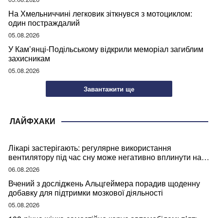
На Хмельниччині легковик зіткнувся з мотоциклом:
один постраждалий
05.08.2026
У Кам’янці-Подільському відкрили меморіал загиблим
захисникам
05.08.2026
Завантажити ще
ЛАЙФХАКИ
Лікарі застерігають: регулярне використання
вентилятору під час сну може негативно вплинути на
ваше здоров’я
06.08.2026
Вчений з досліджень Альцгеймера порадив щоденну
добавку для підтримки мозкової діяльності
05.08.2026