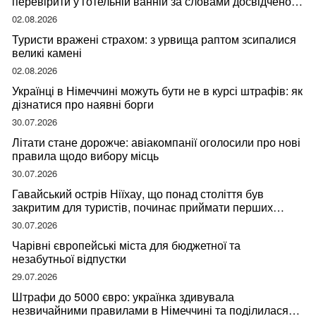
перевірити у готельній ванній за словами досвідченої
мандрівниці
02.08.2026
Туристи вражені страхом: з урвища раптом зсипалися
великі камені
02.08.2026
Українці в Німеччині можуть бути не в курсі штрафів: як
дізнатися про наявні борги
30.07.2026
Літати стане дорожче: авіакомпанії оголосили про нові
правила щодо вибору місць
30.07.2026
Гавайський острів Ніїхау, що понад століття був
закритим для туристів, починає приймати перших
відвідувачів
30.07.2026
Чарівні європейські міста для бюджетної та
незабутньої відпустки
29.07.2026
Штрафи до 5000 євро: українка здивувала
незвичайними правилами в Німеччині та поділилася