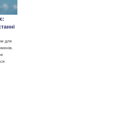
є:
станні
им для
оменів.
не
ься