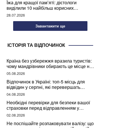
Їжа для кращої пам’яті: дієтологи
виділили 10 найбільш корисних
продуктів
28.07.2026
Завантажити ще
ІСТОРІЯ ТА ВІДПОЧИНОК
Країна без узбережжя вразила туристів:
чому мандрівники обирають це місце на
відпочинок
05.08.2026
Відпочинок в Україні: топ-5 місць для
відвідин у серпні, які перевершать
закордонні враження
04.08.2026
Необхідні перевірки для безпеки вашої
страховки перед відправленням у
подорож
02.08.2026
Не поспішайте розпаковувати валізу: що