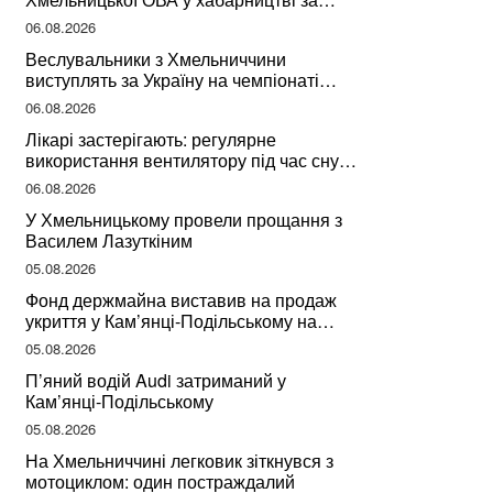
підписання контрактів на ремонт доріг
06.08.2026
Веслувальники з Хмельниччини
виступлять за Україну на чемпіонаті
світу
06.08.2026
Лікарі застерігають: регулярне
використання вентилятору під час сну
може негативно вплинути на ваше
06.08.2026
здоров’я
У Хмельницькому провели прощання з
Василем Лазуткіним
05.08.2026
Фонд держмайна виставив на продаж
укриття у Кам’янці-Подільському на
Хмельниччині
05.08.2026
П’яний водій Audi затриманий у
Кам’янці-Подільському
05.08.2026
На Хмельниччині легковик зіткнувся з
мотоциклом: один постраждалий