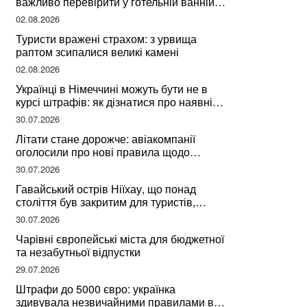
важливо перевірити у готельній ванній
за словами досвідченої мандрівниці
02.08.2026
Туристи вражені страхом: з урвища
раптом зсипалися великі камені
02.08.2026
Українці в Німеччині можуть бути не в
курсі штрафів: як дізнатися про наявні
борги
30.07.2026
Літати стане дорожче: авіакомпанії
оголосили про нові правила щодо
вибору місць
30.07.2026
Гавайський острів Ніїхау, що понад
століття був закритим для туристів,
починає приймати перших відвідувачів
30.07.2026
Чарівні європейські міста для бюджетної
та незабутньої відпустки
29.07.2026
Штрафи до 5000 євро: українка
здивувала незвичайними правилами в