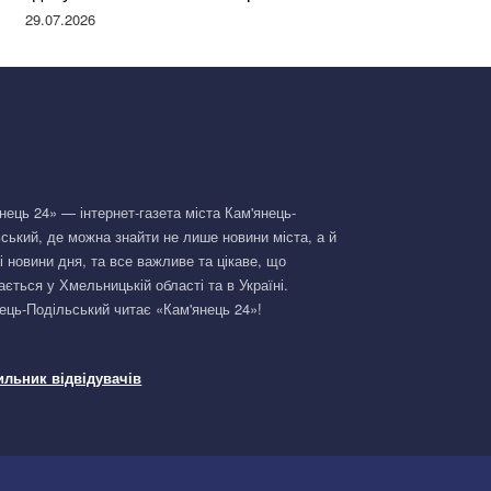
Німеччині та поділилася правдою
29.07.2026
нець 24» — інтернет-газета міста Кам'янець-
ський, де можна знайти не лише новини міста, а й
і новини дня, та все важливе та цікаве, що
ається у Хмельницькій області та в Україні.
ець-Подільський читає «Кам'янець 24»!