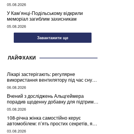
05.08.2026
У Кам’янці-Подільському відкрили
меморіал загиблим захисникам
05.08.2026
Завантажити ще
ЛАЙФХАКИ
Лікарі застерігають: регулярне
використання вентилятору під час сну
може негативно вплинути на ваше
06.08.2026
здоров’я
Вчений з досліджень Альцгеймера
порадив щоденну добавку для підтримки
мозкової діяльності
05.08.2026
108-річна жінка самостійно керує
автомобілем: п’ять простих секретів, які
допомогли їй дожити до століття
03.08.2026