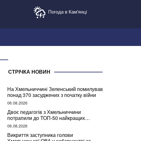
Погода в Кам'янці
СТРІЧКА НОВИН
На Хмельниччині Зеленський помилував
понад 370 засуджених з початку війни
06.08.2026
Двоє педагогів з Хмельниччини
потрапили до ТОП-50 найкращих
учителів України
06.08.2026
Викриття заступника голови
Хмельницької ОВА у хабарництві за