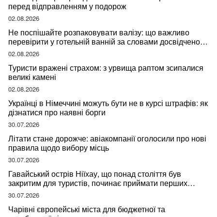
перед відправленням у подорож
02.08.2026
Не поспішайте розпаковувати валізу: що важливо
перевірити у готельній ванній за словами досвідченої
мандрівниці
02.08.2026
Туристи вражені страхом: з урвища раптом зсипалися
великі камені
02.08.2026
Українці в Німеччині можуть бути не в курсі штрафів: як
дізнатися про наявні борги
30.07.2026
Літати стане дорожче: авіакомпанії оголосили про нові
правила щодо вибору місць
30.07.2026
Гавайський острів Ніїхау, що понад століття був
закритим для туристів, починає приймати перших
відвідувачів
30.07.2026
Чарівні європейські міста для бюджетної та