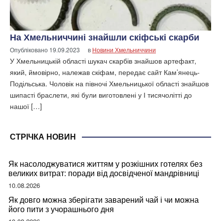
На Хмельниччині знайшли скіфські скарби
Опубліковано
19.09.2023
в
Новини Хмельниччини
У Хмельницькій області шукач скарбів знайшов артефакт,
який, ймовірно, належав скіфам, передає сайт Кам’янець-
Подільська. Чоловік на півночі Хмельницької області знайшов
шипасті браслети, які були виготовлені у І тисячолітті до
нашої […]
СТРІЧКА НОВИН
Як насолоджуватися життям у розкішних готелях без
великих витрат: поради від досвідченої мандрівниці
10.08.2026
Як довго можна зберігати заварений чай і чи можна
його пити з учорашнього дня