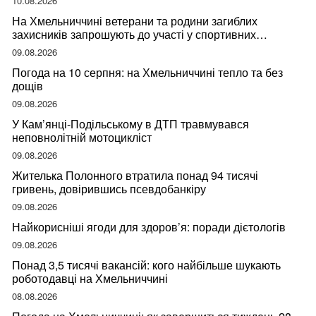
10.08.2026
На Хмельниччині ветерани та родини загиблих
захисників запрошують до участі у спортивних
змаганнях
09.08.2026
Погода на 10 серпня: на Хмельниччині тепло та без
дощів
09.08.2026
У Кам’янці-Подільському в ДТП травмувався
неповнолітній мотоцикліст
09.08.2026
Жителька Полонного втратила понад 94 тисячі
гривень, довірившись псевдобанкіру
09.08.2026
Найкорисніші ягоди для здоров’я: поради дієтологів
09.08.2026
Понад 3,5 тисячі вакансій: кого найбільше шукають
роботодавці на Хмельниччині
08.08.2026