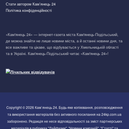
Стати автором Кам’янець 24
Політика конфіденційності
«Кам'янець 24» — інтернет-газета міста Кам'янець-Подільський,
де можна знайти не лише новини міста, а й останні новини дня, та
все важливе та цікаве, що відбувається у Хмельницькій області
та в Україні. Кам'янець-Подільський читає «Кам'янець 24»!
Copyright © 2026 Кам`янець 24. Будь-яке копіювання, розповсюдження
та використання матеріалів без активного посилання на 24kp.com.ua
заборонено. Редакція не несе відповідальності за зміст партнерських
матеріалів в рубриках "Лайфхаки", "Новини компаній", "Статті" та