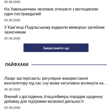
05.08.2026
На Хмельниччині легковик зіткнувся з мотоциклом:
один постраждалий
05.08.2026
У Кам’янці-Подільському відкрили меморіал загиблим
захисникам
05.08.2026
Завантажити ще
ЛАЙФХАКИ
Лікарі застерігають: регулярне використання
вентилятору під час сну може негативно вплинути на
ваше здоров’я
06.08.2026
Вчений з досліджень Альцгеймера порадив щоденну
добавку для підтримки мозкової діяльності
05.08.2026