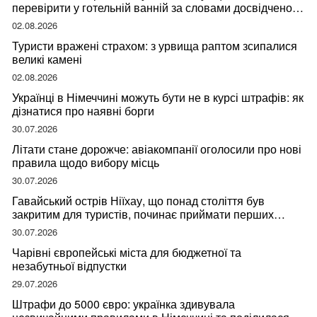
перевірити у готельній ванній за словами досвідченої
мандрівниці
02.08.2026
Туристи вражені страхом: з урвища раптом зсипалися
великі камені
02.08.2026
Українці в Німеччині можуть бути не в курсі штрафів: як
дізнатися про наявні борги
30.07.2026
Літати стане дорожче: авіакомпанії оголосили про нові
правила щодо вибору місць
30.07.2026
Гавайський острів Ніїхау, що понад століття був
закритим для туристів, починає приймати перших
відвідувачів
30.07.2026
Чарівні європейські міста для бюджетної та
незабутньої відпустки
29.07.2026
Штрафи до 5000 євро: українка здивувала