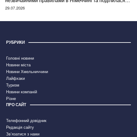
незвичайними правилами в Німеччині та поділилася
правдою
29.07.2026
РУБРИКИ
Головні новини
Новини міста
Новини Хмельниччини
Лайфхаки
Туризм
Новини компаній
Різне
ПРО САЙТ
Телефонний довідник
Редакція сайту
Зв’язатися з нами