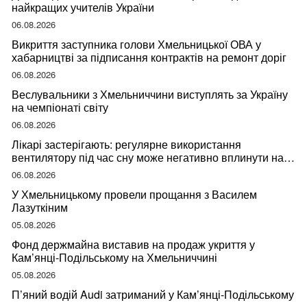
найкращих учителів України
06.08.2026
Викриття заступника голови Хмельницької ОВА у
хабарництві за підписання контрактів на ремонт доріг
06.08.2026
Веслувальники з Хмельниччини виступлять за Україну
на чемпіонаті світу
06.08.2026
Лікарі застерігають: регулярне використання
вентилятору під час сну може негативно вплинути на
ваше здоров’я
06.08.2026
У Хмельницькому провели прощання з Василем
Лазуткіним
05.08.2026
Фонд держмайна виставив на продаж укриття у
Кам’янці-Подільському на Хмельниччині
05.08.2026
П’яний водій Audi затриманий у Кам’янці-Подільському