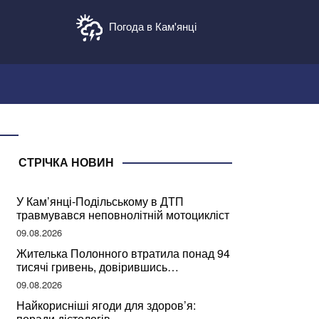
Погода в Кам'янці
СТРІЧКА НОВИН
У Кам’янці-Подільському в ДТП
травмувався неповнолітній мотоцикліст
09.08.2026
Жителька Полонного втратила понад 94
тисячі гривень, довірившись
псевдобанкіру
09.08.2026
Найкорисніші ягоди для здоров’я:
поради дієтологів