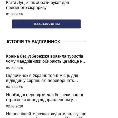
Квіти Луцьк: як обрати букет для
приємного сюрпризу
01.08.2026
Завантажити ще
ІСТОРІЯ ТА ВІДПОЧИНОК
Країна без узбережжя вразила туристів:
чому мандрівники обирають це місце на
відпочинок
05.08.2026
Відпочинок в Україні: топ-5 місць для
відвідин у серпні, які перевершать
закордонні враження
04.08.2026
Необхідні перевірки для безпеки вашої
страховки перед відправленням у
подорож
02.08.2026
Не поспішайте розпаковувати валізу: що