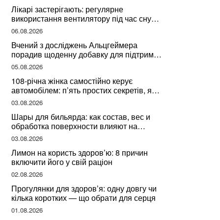
Лікарі застерігають: регулярне
використання вентилятору під час сну
може негативно вплинути на ваше
06.08.2026
здоров’я
Вчений з досліджень Альцгеймера
порадив щоденну добавку для підтримки
мозкової діяльності
05.08.2026
108-річна жінка самостійно керує
автомобілем: п’ять простих секретів, які
допомогли їй дожити до століття
03.08.2026
Шары для бильярда: как состав, вес и
обработка поверхности влияют на
динамику игры
03.08.2026
Лимон на користь здоров’ю: 8 причин
включити його у свій раціон
02.08.2026
Прогулянки для здоров’я: одну довгу чи
кілька коротких — що обрати для серця
01.08.2026