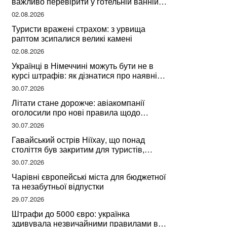
важливо перевірити у готельній ванній
за словами досвідченої мандрівниці
02.08.2026
Туристи вражені страхом: з урвища
раптом зсипалися великі камені
02.08.2026
Українці в Німеччині можуть бути не в
курсі штрафів: як дізнатися про наявні
борги
30.07.2026
Літати стане дорожче: авіакомпанії
оголосили про нові правила щодо
вибору місць
30.07.2026
Гавайський острів Ніїхау, що понад
століття був закритим для туристів,
починає приймати перших відвідувачів
30.07.2026
Чарівні європейські міста для бюджетної
та незабутньої відпустки
29.07.2026
Штрафи до 5000 євро: українка
здивувала незвичайними правилами в