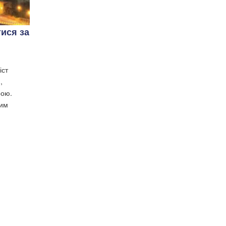
ися за
іст
,
рою.
цим