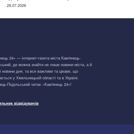
Німеччині та поділилася правдою
29.07.2026
нець 24» — інтернет-газета міста Кам'янець-
ський, де можна знайти не лише новини міста, а й
і новини дня, та все важливе та цікаве, що
ається у Хмельницькій області та в Україні.
ець-Подільський читає «Кам'янець 24»!