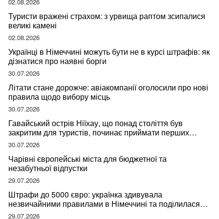
02.08.2026
Туристи вражені страхом: з урвища раптом зсипалися
великі камені
02.08.2026
Українці в Німеччині можуть бути не в курсі штрафів: як
дізнатися про наявні борги
30.07.2026
Літати стане дорожче: авіакомпанії оголосили про нові
правила щодо вибору місць
30.07.2026
Гавайський острів Ніїхау, що понад століття був
закритим для туристів, починає приймати перших
відвідувачів
30.07.2026
Чарівні європейські міста для бюджетної та
незабутньої відпустки
29.07.2026
Штрафи до 5000 євро: українка здивувала
незвичайними правилами в Німеччині та поділилася
правдою
29.07.2026