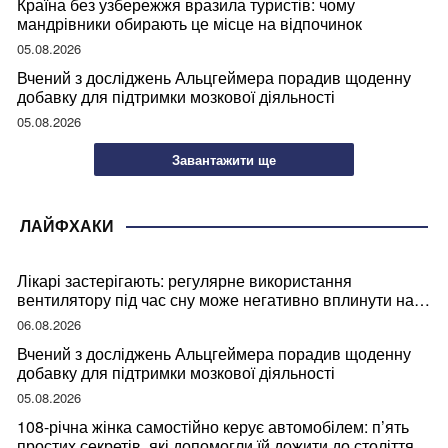
Країна без узбережжя вразила туристів: чому
мандрівники обирають це місце на відпочинок
05.08.2026
Вчений з досліджень Альцгеймера порадив щоденну
добавку для підтримки мозкової діяльності
05.08.2026
Завантажити ще
ЛАЙФХАКИ
Лікарі застерігають: регулярне використання
вентилятору під час сну може негативно вплинути на
ваше здоров’я
06.08.2026
Вчений з досліджень Альцгеймера порадив щоденну
добавку для підтримки мозкової діяльності
05.08.2026
108-річна жінка самостійно керує автомобілем: п’ять
простих секретів, які допомогли їй дожити до століття