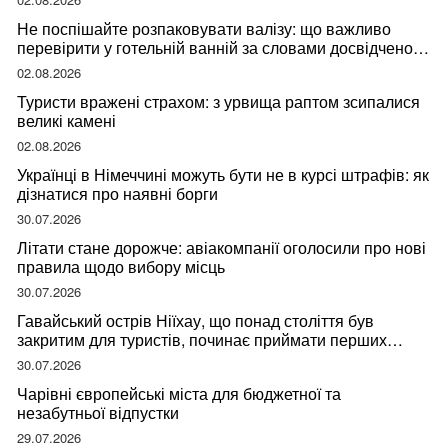
Не поспішайте розпаковувати валізу: що важливо
перевірити у готельній ванній за словами досвідченої
мандрівниці
02.08.2026
Туристи вражені страхом: з урвища раптом зсипалися
великі камені
02.08.2026
Українці в Німеччині можуть бути не в курсі штрафів: як
дізнатися про наявні борги
30.07.2026
Літати стане дорожче: авіакомпанії оголосили про нові
правила щодо вибору місць
30.07.2026
Гавайський острів Ніїхау, що понад століття був
закритим для туристів, починає приймати перших
відвідувачів
30.07.2026
Чарівні європейські міста для бюджетної та
незабутньої відпустки
29.07.2026