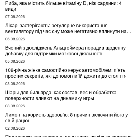
Риба, яка містить більше вітаміну D, ніж сардини: 4
види
07.08.2026
Лікарі застерігають: регулярне використання
вентилятору під час сну може негативно вплинути на
ваше здоров’я
06.08.2026
Вчений з досліджень Альцгеймера порадив щоденну
добавку для підтримки мозкової діяльності
05.08.2026
108-річна жінка самостійно керує автомобілем: п’ять
простих секретів, які допомогли їй дожити до століття
03.08.2026
Шары для бильярда: как состав, вес и обработка
поверхности влияют на динамику игры
03.08.2026
Лимон на користь здоров’ю: 8 причин включити його у
свій раціон
02.08.2026
Прогулянки для здоров’я: одну довгу чи кілька коротких