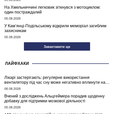
На Хмельниччині легковик зіткнувся з мотоциклом:
один постраждалий
05.08.2026
У Кам’янці-Подільському відкрили меморіал загиблим
захисникам
05.08.2026
Завантажити ще
ЛАЙФХАКИ
Лікарі застерігають: регулярне використання
вентилятору під час сну може негативно вплинути на
ваше здоров’я
06.08.2026
Вчений з досліджень Альцгеймера порадив щоденну
добавку для підтримки мозкової діяльності
05.08.2026