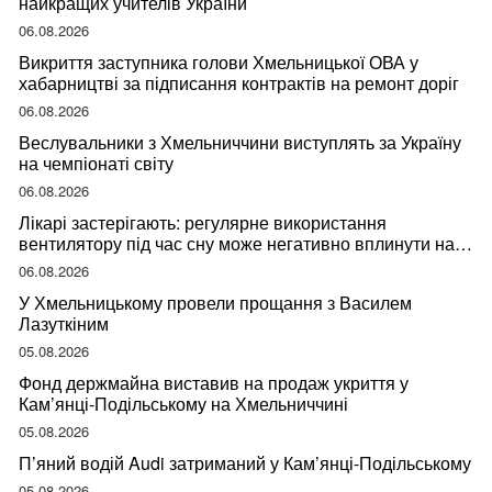
найкращих учителів України
06.08.2026
Викриття заступника голови Хмельницької ОВА у
хабарництві за підписання контрактів на ремонт доріг
06.08.2026
Веслувальники з Хмельниччини виступлять за Україну
на чемпіонаті світу
06.08.2026
Лікарі застерігають: регулярне використання
вентилятору під час сну може негативно вплинути на
ваше здоров’я
06.08.2026
У Хмельницькому провели прощання з Василем
Лазуткіним
05.08.2026
Фонд держмайна виставив на продаж укриття у
Кам’янці-Подільському на Хмельниччині
05.08.2026
П’яний водій Audi затриманий у Кам’янці-Подільському
05.08.2026