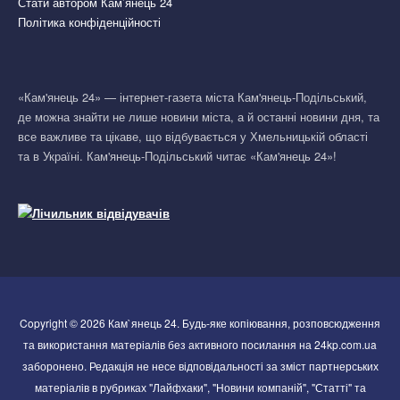
Стати автором Кам’янець 24
Політика конфіденційності
«Кам'янець 24» — інтернет-газета міста Кам'янець-Подільський,
де можна знайти не лише новини міста, а й останні новини дня, та
все важливе та цікаве, що відбувається у Хмельницькій області
та в Україні. Кам'янець-Подільський читає «Кам'янець 24»!
Copyright © 2026 Кам`янець 24. Будь-яке копіювання, розповсюдження
та використання матеріалів без активного посилання на 24kp.com.ua
заборонено. Редакція не несе відповідальності за зміст партнерських
матеріалів в рубриках "Лайфхаки", "Новини компаній", "Статті" та