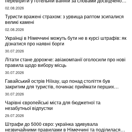
перевірити у готельній ванній за словами досвідченої
мандрівниці
02.08.2026
Туристи вражені страхом: з урвища раптом зсипалися
великі камені
02.08.2026
Українці в Німеччині можуть бути не в курсі штрафів: як
дізнатися про наявні борги
30.07.2026
Літати стане дорожче: авіакомпанії оголосили про нові
правила щодо вибору місць
30.07.2026
Гавайський острів Ніїхау, що понад століття був
закритим для туристів, починає приймати перших
відвідувачів
30.07.2026
Чарівні європейські міста для бюджетної та
незабутньої відпустки
29.07.2026
Штрафи до 5000 євро: українка здивувала
незвичайними правилами в Німеччині та поділилася