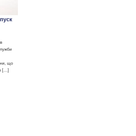
ипуск
в
служби
они, що
и […]