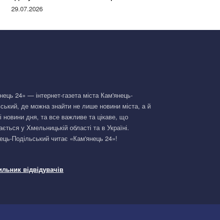
Німеччині та поділилася правдою
29.07.2026
нець 24» — інтернет-газета міста Кам'янець-
ський, де можна знайти не лише новини міста, а й
і новини дня, та все важливе та цікаве, що
ається у Хмельницькій області та в Україні.
ець-Подільський читає «Кам'янець 24»!