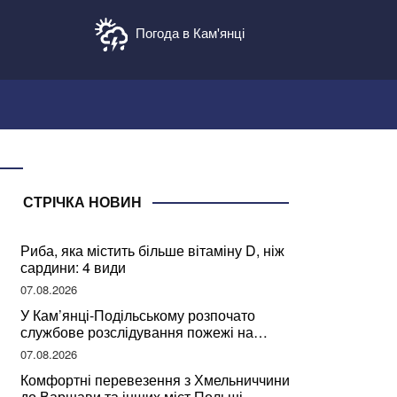
Погода в Кам'янці
СТРІЧКА НОВИН
Риба, яка містить більше вітаміну D, ніж
сардини: 4 види
07.08.2026
У Кам’янці-Подільському розпочато
службове розслідування пожежі на
сміттєзвалищі
07.08.2026
Комфортні перевезення з Хмельниччини
до Варшави та інших міст Польщі