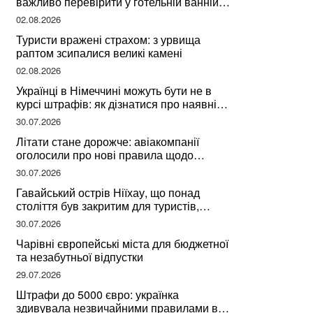
важливо перевірити у готельній ванній
за словами досвідченої мандрівниці
02.08.2026
Туристи вражені страхом: з урвища
раптом зсипалися великі камені
02.08.2026
Українці в Німеччині можуть бути не в
курсі штрафів: як дізнатися про наявні
борги
30.07.2026
Літати стане дорожче: авіакомпанії
оголосили про нові правила щодо
вибору місць
30.07.2026
Гавайський острів Ніїхау, що понад
століття був закритим для туристів,
починає приймати перших відвідувачів
30.07.2026
Чарівні європейські міста для бюджетної
та незабутньої відпустки
29.07.2026
Штрафи до 5000 євро: українка
здивувала незвичайними правилами в