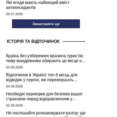
Які ягоди мають найвищий вміст
антиоксидантів
29.07.2026
Завантажити ще
ІСТОРІЯ ТА ВІДПОЧИНОК
Країна без узбережжя вразила туристів:
чому мандрівники обирають це місце на
відпочинок
05.08.2026
Відпочинок в Україні: топ-5 місць для
відвідин у серпні, які перевершать
закордонні враження
04.08.2026
Необхідні перевірки для безпеки вашої
страховки перед відправленням у
подорож
02.08.2026
Не поспішайте розпаковувати валізу: що