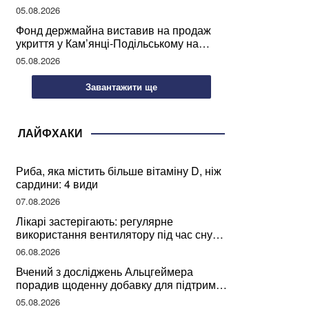
05.08.2026
Фонд держмайна виставив на продаж
укриття у Кам’янці-Подільському на
Хмельниччині
05.08.2026
Завантажити ще
ЛАЙФХАКИ
Риба, яка містить більше вітаміну D, ніж
сардини: 4 види
07.08.2026
Лікарі застерігають: регулярне
використання вентилятору під час сну
може негативно вплинути на ваше
06.08.2026
здоров’я
Вчений з досліджень Альцгеймера
порадив щоденну добавку для підтримки
мозкової діяльності
05.08.2026