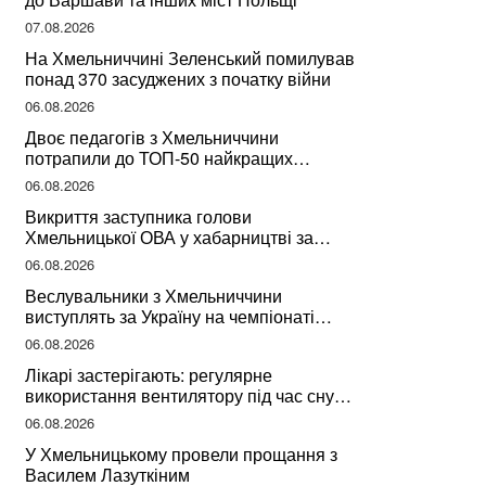
07.08.2026
На Хмельниччині Зеленський помилував
понад 370 засуджених з початку війни
06.08.2026
Двоє педагогів з Хмельниччини
потрапили до ТОП-50 найкращих
учителів України
06.08.2026
Викриття заступника голови
Хмельницької ОВА у хабарництві за
підписання контрактів на ремонт доріг
06.08.2026
Веслувальники з Хмельниччини
виступлять за Україну на чемпіонаті
світу
06.08.2026
Лікарі застерігають: регулярне
використання вентилятору під час сну
може негативно вплинути на ваше
06.08.2026
здоров’я
У Хмельницькому провели прощання з
Василем Лазуткіним