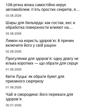
108-річна жінка самостійно керує
автомобілем: п’ять простих секретів, які
допомогли їй дожити до століття
03.08.2026
Шары для бильярда: как состав, вес и
обработка поверхности влияют на
динамику игры
03.08.2026
Лимон на користь здоров’ю: 8 причин
включити його у свій раціон
02.08.2026
Прогулянки для здоров’я: одну довгу чи
кілька коротких — що обрати для серця
01.08.2026
Квіти Луцьк: як обрати букет для
приємного сюрпризу
01.08.2026
Чай зі смородини: його переваги для
здоров’я
30.07.2026