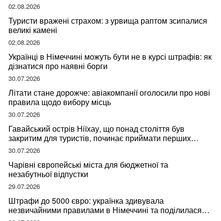
мандрівниці
02.08.2026
Туристи вражені страхом: з урвища раптом зсипалися
великі камені
02.08.2026
Українці в Німеччині можуть бути не в курсі штрафів: як
дізнатися про наявні борги
30.07.2026
Літати стане дорожче: авіакомпанії оголосили про нові
правила щодо вибору місць
30.07.2026
Гавайський острів Ніїхау, що понад століття був
закритим для туристів, починає приймати перших
відвідувачів
30.07.2026
Чарівні європейські міста для бюджетної та
незабутньої відпустки
29.07.2026
Штрафи до 5000 євро: українка здивувала
незвичайними правилами в Німеччині та поділилася
правдою