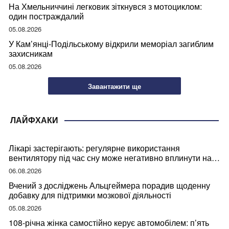
На Хмельниччині легковик зіткнувся з мотоциклом:
один постраждалий
05.08.2026
У Кам’янці-Подільському відкрили меморіал загиблим
захисникам
05.08.2026
Завантажити ще
ЛАЙФХАКИ
Лікарі застерігають: регулярне використання
вентилятору під час сну може негативно вплинути на
ваше здоров’я
06.08.2026
Вчений з досліджень Альцгеймера порадив щоденну
добавку для підтримки мозкової діяльності
05.08.2026
108-річна жінка самостійно керує автомобілем: п’ять