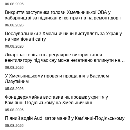
06.08.2026
Викриття заступника голови Хмельницької ОВА у
хабарництві за підписання контрактів на ремонт доріг
06.08.2026
Веслувальники з Хмельниччини виступлять за Україну
на чемпіонаті світу
06.08.2026
Лікарі застерігають: регулярне використання
вентилятору під час сну може негативно вплинути на
ваше здоров’я
06.08.2026
У Хмельницькому провели прощання з Василем
Лазуткіним
05.08.2026
Фонд держмайна виставив на продаж укриття у
Кам’янці-Подільському на Хмельниччині
05.08.2026
П’яний водій Audi затриманий у Кам’янці-Подільському
05.08.2026