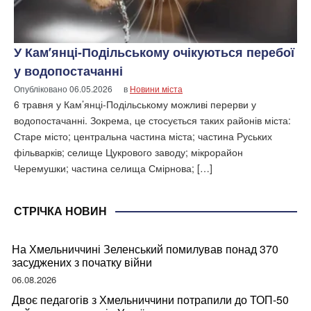
У Кам’янці-Подільському очікуються перебої
у водопостачанні
Опубліковано
06.05.2026
в
Новини міста
6 травня у Кам’янці-Подільському можливі перерви у
водопостачанні. Зокрема, це стосується таких районів міста:
Старе місто; центральна частина міста; частина Руських
фільварків; селище Цукрового заводу; мікрорайон
Черемушки; частина селища Смірнова; […]
СТРІЧКА НОВИН
На Хмельниччині Зеленський помилував понад 370
засуджених з початку війни
06.08.2026
Двоє педагогів з Хмельниччини потрапили до ТОП-50