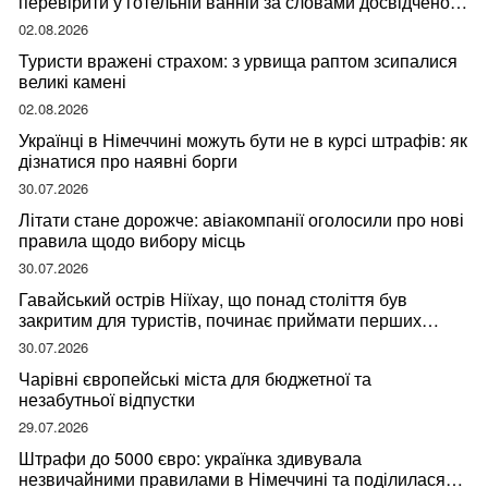
перевірити у готельній ванній за словами досвідченої
мандрівниці
02.08.2026
Туристи вражені страхом: з урвища раптом зсипалися
великі камені
02.08.2026
Українці в Німеччині можуть бути не в курсі штрафів: як
дізнатися про наявні борги
30.07.2026
Літати стане дорожче: авіакомпанії оголосили про нові
правила щодо вибору місць
30.07.2026
Гавайський острів Ніїхау, що понад століття був
закритим для туристів, починає приймати перших
відвідувачів
30.07.2026
Чарівні європейські міста для бюджетної та
незабутньої відпустки
29.07.2026
Штрафи до 5000 євро: українка здивувала
незвичайними правилами в Німеччині та поділилася