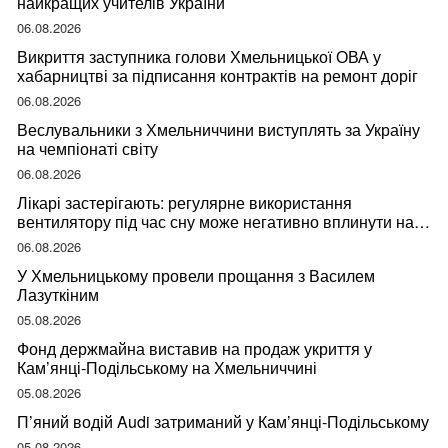
найкращих учителів України
06.08.2026
Викриття заступника голови Хмельницької ОВА у
хабарництві за підписання контрактів на ремонт доріг
06.08.2026
Веслувальники з Хмельниччини виступлять за Україну
на чемпіонаті світу
06.08.2026
Лікарі застерігають: регулярне використання
вентилятору під час сну може негативно вплинути на
ваше здоров’я
06.08.2026
У Хмельницькому провели прощання з Василем
Лазуткіним
05.08.2026
Фонд держмайна виставив на продаж укриття у
Кам’янці-Подільському на Хмельниччині
05.08.2026
П’яний водій Audi затриманий у Кам’янці-Подільському
05.08.2026