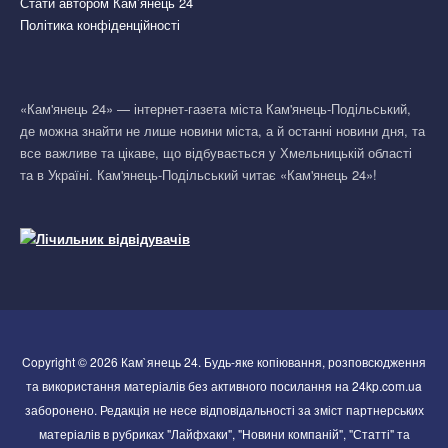
Стати автором Кам’янець 24
Політика конфіденційності
«Кам'янець 24» — інтернет-газета міста Кам'янець-Подільський,
де можна знайти не лише новини міста, а й останні новини дня, та
все важливе та цікаве, що відбувається у Хмельницькій області
та в Україні. Кам'янець-Подільський читає «Кам'янець 24»!
Copyright © 2026 Кам`янець 24. Будь-яке копіювання, розповсюдження
та використання матеріалів без активного посилання на 24kp.com.ua
заборонено. Редакція не несе відповідальності за зміст партнерських
матеріалів в рубриках "Лайфхаки", "Новини компаній", "Статті" та