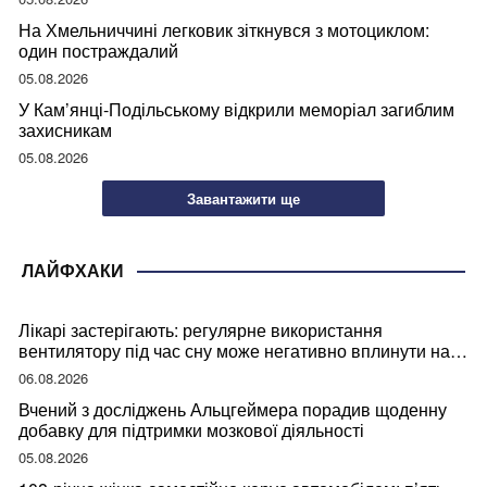
На Хмельниччині легковик зіткнувся з мотоциклом:
один постраждалий
05.08.2026
У Кам’янці-Подільському відкрили меморіал загиблим
захисникам
05.08.2026
Завантажити ще
ЛАЙФХАКИ
Лікарі застерігають: регулярне використання
вентилятору під час сну може негативно вплинути на
ваше здоров’я
06.08.2026
Вчений з досліджень Альцгеймера порадив щоденну
добавку для підтримки мозкової діяльності
05.08.2026