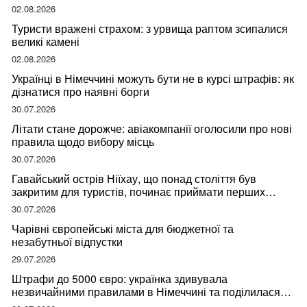
мандрівниці
02.08.2026
Туристи вражені страхом: з урвища раптом зсипалися
великі камені
02.08.2026
Українці в Німеччині можуть бути не в курсі штрафів: як
дізнатися про наявні борги
30.07.2026
Літати стане дорожче: авіакомпанії оголосили про нові
правила щодо вибору місць
30.07.2026
Гавайський острів Ніїхау, що понад століття був
закритим для туристів, починає приймати перших
відвідувачів
30.07.2026
Чарівні європейські міста для бюджетної та
незабутньої відпустки
29.07.2026
Штрафи до 5000 євро: українка здивувала
незвичайними правилами в Німеччині та поділилася
правдою