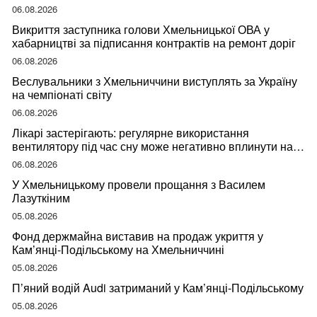
06.08.2026
Викриття заступника голови Хмельницької ОВА у
хабарництві за підписання контрактів на ремонт доріг
06.08.2026
Веслувальники з Хмельниччини виступлять за Україну
на чемпіонаті світу
06.08.2026
Лікарі застерігають: регулярне використання
вентилятору під час сну може негативно вплинути на
ваше здоров’я
06.08.2026
У Хмельницькому провели прощання з Василем
Лазуткіним
05.08.2026
Фонд держмайна виставив на продаж укриття у
Кам’янці-Подільському на Хмельниччині
05.08.2026
П’яний водій Audi затриманий у Кам’янці-Подільському
05.08.2026