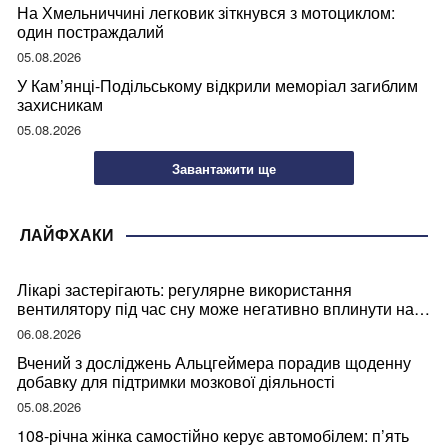
На Хмельниччині легковик зіткнувся з мотоциклом:
один постраждалий
05.08.2026
У Кам’янці-Подільському відкрили меморіал загиблим
захисникам
05.08.2026
Завантажити ще
ЛАЙФХАКИ
Лікарі застерігають: регулярне використання
вентилятору під час сну може негативно вплинути на
ваше здоров’я
06.08.2026
Вчений з досліджень Альцгеймера порадив щоденну
добавку для підтримки мозкової діяльності
05.08.2026
108-річна жінка самостійно керує автомобілем: п’ять