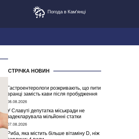
Погода в Кам'янці
СТРІЧКА НОВИН
Гастроентерологи розкривають, що пити
вранці замість кави після пробудження
08.08.2026
У Славуті депутатка міськради не
задекларувала мільйонні статки
07.08.2026
Риба, яка містить більше вітаміну D, ніж
сардини: 4 види