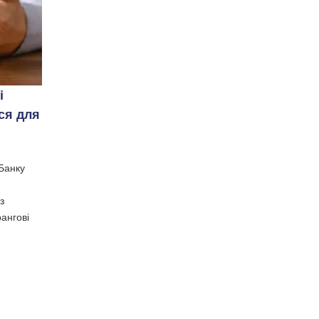
і
ся для
тБанку
з
ангові