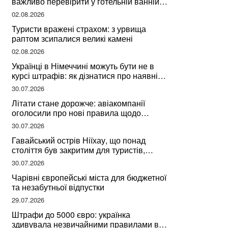
важливо перевірити у готельній ванній
за словами досвідченої мандрівниці
02.08.2026
Туристи вражені страхом: з урвища
раптом зсипалися великі камені
02.08.2026
Українці в Німеччині можуть бути не в
курсі штрафів: як дізнатися про наявні
борги
30.07.2026
Літати стане дорожче: авіакомпанії
оголосили про нові правила щодо
вибору місць
30.07.2026
Гавайський острів Ніїхау, що понад
століття був закритим для туристів,
починає приймати перших відвідувачів
30.07.2026
Чарівні європейські міста для бюджетної
та незабутньої відпустки
29.07.2026
Штрафи до 5000 євро: українка
здивувала незвичайними правилами в