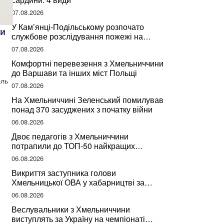
07.08.2026
У Кам’янці-Подільському розпочато
ки
службове розслідування пожежі на
сміттєзвалищі
07.08.2026
Комфортні перевезення з Хмельниччини
до Варшави та інших міст Польщі
оль
07.08.2026
На Хмельниччині Зеленський помилував
понад 370 засуджених з початку війни
06.08.2026
Двоє педагогів з Хмельниччини
потрапили до ТОП-50 найкращих
учителів України
06.08.2026
Викриття заступника голови
Хмельницької ОВА у хабарництві за
підписання контрактів на ремонт доріг
06.08.2026
Веслувальники з Хмельниччини
виступлять за Україну на чемпіонаті