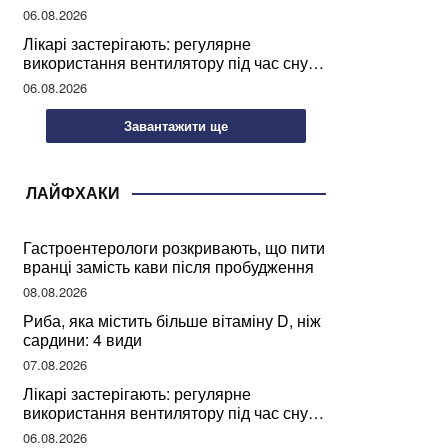
світу
06.08.2026
Лікарі застерігають: регулярне
використання вентилятору під час сну
може негативно вплинути на ваше
06.08.2026
здоров’я
Завантажити ще
ЛАЙФХАКИ
Гастроентерологи розкривають, що пити
вранці замість кави після пробудження
08.08.2026
Риба, яка містить більше вітаміну D, ніж
сардини: 4 види
07.08.2026
Лікарі застерігають: регулярне
використання вентилятору під час сну
може негативно вплинути на ваше
06.08.2026