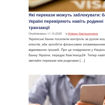
Які перекази можуть заблокувати: б
Україні перевіряють навіть родинні
транзакції
Опубліковано
11.10.2025
в
Новини Хмельниччини
Українські банки посилили контроль за рухом кош
клієнтів, аби запобігти фінансовим зловживанням
відмиванню грошей. Про це повідомили у Націо
Банку України, передає Кам’янець24. Тепер наві
звичайні перекази між родичами […]