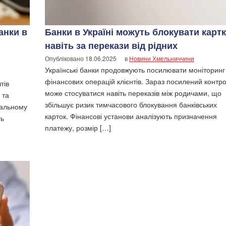
анки в
Банки в Україні можуть блокувати карт
навіть за перекази від рідних
Опубліковано
18.06.2025
в
Новини Хмельниччини
Українські банки продовжують посилювати моніторинг
фінансових операцій клієнтів. Зараз посилений контр
тів
може стосуватися навіть переказів між родичами, що
 та
збільшує ризик тимчасового блокування банківських
нальному
карток. Фінансові установи аналізують призначення
ть
платежу, розмір […]