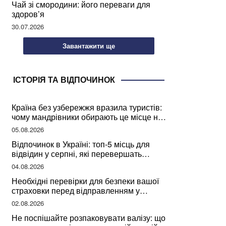
Чай зі смородини: його переваги для
здоров’я
30.07.2026
Завантажити ще
ІСТОРІЯ ТА ВІДПОЧИНОК
Країна без узбережжя вразила туристів:
чому мандрівники обирають це місце на
відпочинок
05.08.2026
Відпочинок в Україні: топ-5 місць для
відвідин у серпні, які перевершать
закордонні враження
04.08.2026
Необхідні перевірки для безпеки вашої
страховки перед відправленням у
подорож
02.08.2026
Не поспішайте розпаковувати валізу: що