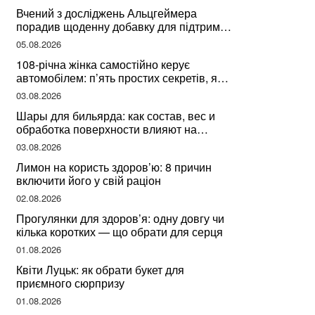
здоров’я
Вчений з досліджень Альцгеймера
порадив щоденну добавку для підтримки
мозкової діяльності
05.08.2026
108-річна жінка самостійно керує
автомобілем: п’ять простих секретів, які
допомогли їй дожити до століття
03.08.2026
Шары для бильярда: как состав, вес и
обработка поверхности влияют на
динамику игры
03.08.2026
Лимон на користь здоров’ю: 8 причин
включити його у свій раціон
02.08.2026
Прогулянки для здоров’я: одну довгу чи
кілька коротких — що обрати для серця
01.08.2026
Квіти Луцьк: як обрати букет для
приємного сюрпризу
01.08.2026