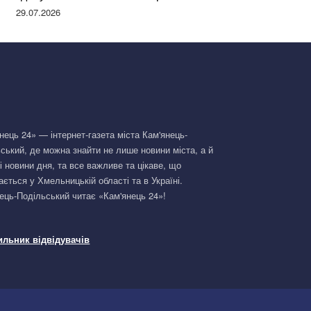
Німеччині та поділилася правдою
29.07.2026
нець 24» — інтернет-газета міста Кам'янець-
ський, де можна знайти не лише новини міста, а й
і новини дня, та все важливе та цікаве, що
ається у Хмельницькій області та в Україні.
ець-Подільський читає «Кам'янець 24»!