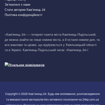
Зв’язатися з нами
Стати автором Кам’янець 24
Політика конфіденційності
«Кам'янець 24» — інтернет-газета міста Кам'янець-Подільський,
де можна знайти не лише новини міста, а й останні новини дня, та
все важливе та цікаве, що відбувається у Хмельницькій області
та в Україні. Кам'янець-Подільський читає «Кам'янець 24»!
Copyright © 2026 Кам`янець 24. Будь-яке копіювання, розповсюдження
та використання матеріалів без активного посилання на 24kp.com.ua
заборонено. Редакція не несе відповідальності за зміст партнерських