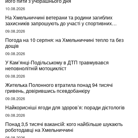
його пити з учорашнього дня
10.08.2026
На Хмельниччині ветерани та родини загиблих
захисників запрошують до участі у спортивних
змаганнях
09.08.2026
Погода на 10 серпня: на Хмельниччині тепло та без
дощів
09.08.2026
У Кам’янці-Подільському в ДТП травмувався
неповнолітній мотоцикліст
09.08.2026
Жителька Полонного втратила понад 94 тисячі
гривень, довірившись псевдобанкіру
09.08.2026
Найкорисніші ягоди для здоров’я: поради дієтологів
09.08.2026
Понад 3,5 тисячі вакансій: кого найбільше шукають
роботодавці на Хмельниччині
08.08.2026