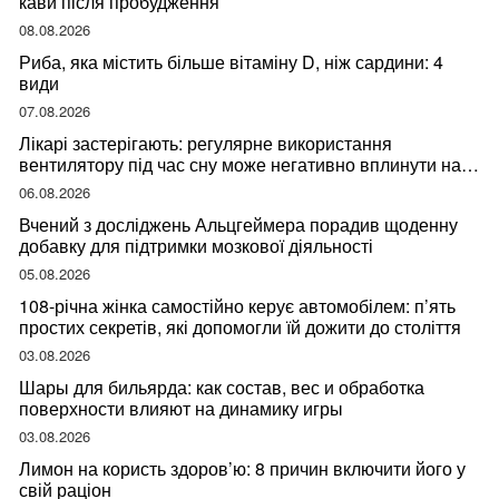
кави після пробудження
08.08.2026
Риба, яка містить більше вітаміну D, ніж сардини: 4
види
07.08.2026
Лікарі застерігають: регулярне використання
вентилятору під час сну може негативно вплинути на
ваше здоров’я
06.08.2026
Вчений з досліджень Альцгеймера порадив щоденну
добавку для підтримки мозкової діяльності
05.08.2026
108-річна жінка самостійно керує автомобілем: п’ять
простих секретів, які допомогли їй дожити до століття
03.08.2026
Шары для бильярда: как состав, вес и обработка
поверхности влияют на динамику игры
03.08.2026
Лимон на користь здоров’ю: 8 причин включити його у
свій раціон