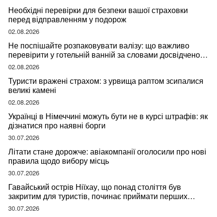
Необхідні перевірки для безпеки вашої страховки
перед відправленням у подорож
02.08.2026
Не поспішайте розпаковувати валізу: що важливо
перевірити у готельній ванній за словами досвідченої
мандрівниці
02.08.2026
Туристи вражені страхом: з урвища раптом зсипалися
великі камені
02.08.2026
Українці в Німеччині можуть бути не в курсі штрафів: як
дізнатися про наявні борги
30.07.2026
Літати стане дорожче: авіакомпанії оголосили про нові
правила щодо вибору місць
30.07.2026
Гавайський острів Ніїхау, що понад століття був
закритим для туристів, починає приймати перших
відвідувачів
30.07.2026