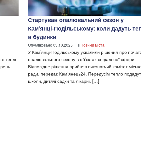
Стартував опалювальний сезон у
Кам’янці-Подільському: коли дадуть те
в будинки
Опубліковано
03.10.2025
в
Новини міста
У Кам’янці-Подільському ухвалили рішення про почат
те тепло
опалювального сезону в об’єктах соціальної сфери.
арень,
Відповідне рішення прийняв виконавчий комітет місько
ради, передає Кам’янець24. Передусім тепло подадут
школи, дитячі садки та лікарні. […]