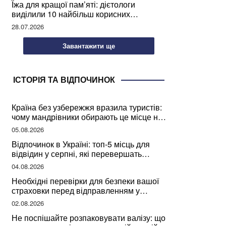
Їжа для кращої пам’яті: дієтологи
виділили 10 найбільш корисних
продуктів
28.07.2026
Завантажити ще
ІСТОРІЯ ТА ВІДПОЧИНОК
Країна без узбережжя вразила туристів:
чому мандрівники обирають це місце на
відпочинок
05.08.2026
Відпочинок в Україні: топ-5 місць для
відвідин у серпні, які перевершать
закордонні враження
04.08.2026
Необхідні перевірки для безпеки вашої
страховки перед відправленням у
подорож
02.08.2026
Не поспішайте розпаковувати валізу: що