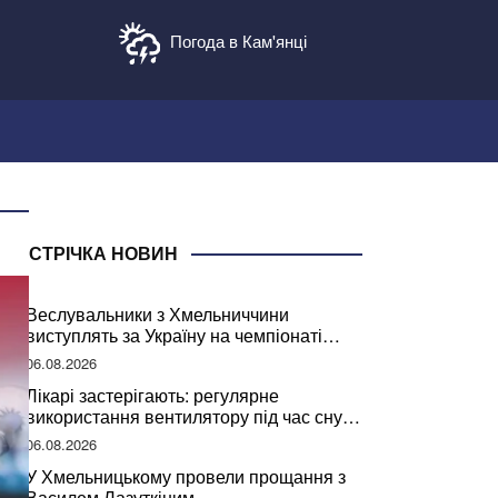
Погода в Кам'янці
СТРІЧКА НОВИН
Веслувальники з Хмельниччини
виступлять за Україну на чемпіонаті
світу
06.08.2026
Лікарі застерігають: регулярне
використання вентилятору під час сну
може негативно вплинути на ваше
06.08.2026
здоров’я
У Хмельницькому провели прощання з
Василем Лазуткіним