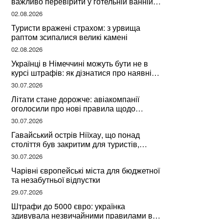
важливо перевірити у готельній ванній
за словами досвідченої мандрівниці
02.08.2026
Туристи вражені страхом: з урвища
раптом зсипалися великі камені
02.08.2026
Українці в Німеччині можуть бути не в
курсі штрафів: як дізнатися про наявні
борги
30.07.2026
Літати стане дорожче: авіакомпанії
оголосили про нові правила щодо
вибору місць
30.07.2026
Гавайський острів Ніїхау, що понад
століття був закритим для туристів,
починає приймати перших відвідувачів
30.07.2026
Чарівні європейські міста для бюджетної
та незабутньої відпустки
29.07.2026
Штрафи до 5000 євро: українка
здивувала незвичайними правилами в