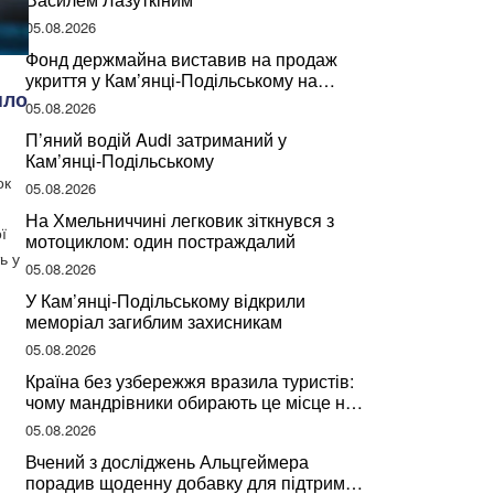
05.08.2026
Фонд держмайна виставив на продаж
укриття у Кам’янці-Подільському на
пло
Хмельниччині
05.08.2026
П’яний водій Audi затриманий у
Кам’янці-Подільському
ок
05.08.2026
На Хмельниччині легковик зіткнувся з
ї
мотоциклом: один постраждалий
ь у
05.08.2026
У Кам’янці-Подільському відкрили
меморіал загиблим захисникам
05.08.2026
Країна без узбережжя вразила туристів:
чому мандрівники обирають це місце на
відпочинок
05.08.2026
Вчений з досліджень Альцгеймера
порадив щоденну добавку для підтримки