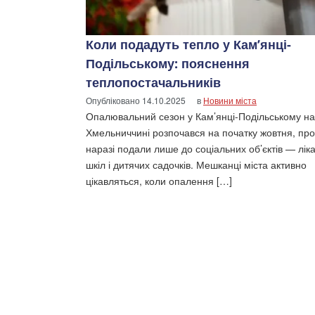
Коли подадуть тепло у Кам’янці-
Подільському: пояснення
теплопостачальників
Опубліковано
14.10.2025
в
Новини міста
Опалювальний сезон у Кам’янці-Подільському на
Хмельниччині розпочався на початку жовтня, про
наразі подали лише до соціальних об’єктів — лік
шкіл і дитячих садочків. Мешканці міста активно
цікавляться, коли опалення […]