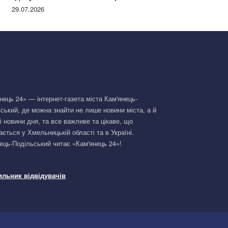
Німеччині та поділилася правдою
29.07.2026
нець 24» — інтернет-газета міста Кам'янець-
ський, де можна знайти не лише новини міста, а й
і новини дня, та все важливе та цікаве, що
ається у Хмельницькій області та в Україні.
ець-Подільський читає «Кам'янець 24»!