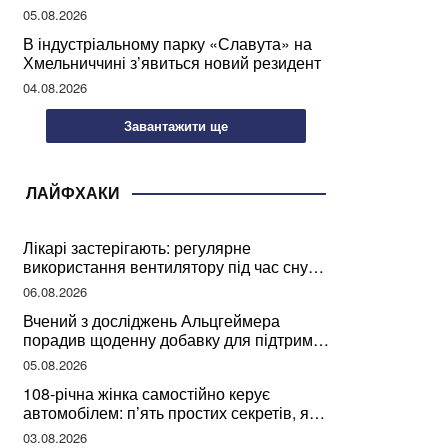
мозкової діяльності
05.08.2026
В індустріальному парку «Славута» на
Хмельниччині з’явиться новий резидент
04.08.2026
Завантажити ще
ЛАЙФХАКИ
Лікарі застерігають: регулярне
використання вентилятору під час сну
може негативно вплинути на ваше
06.08.2026
здоров’я
Вчений з досліджень Альцгеймера
порадив щоденну добавку для підтримки
мозкової діяльності
05.08.2026
108-річна жінка самостійно керує
автомобілем: п’ять простих секретів, які
допомогли їй дожити до століття
03.08.2026