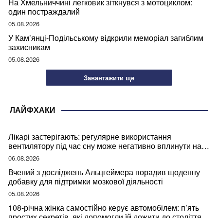
На Хмельниччині легковик зіткнувся з мотоциклом:
один постраждалий
05.08.2026
У Кам’янці-Подільському відкрили меморіал загиблим
захисникам
05.08.2026
Завантажити ще
ЛАЙФХАКИ
Лікарі застерігають: регулярне використання
вентилятору під час сну може негативно вплинути на
ваше здоров’я
06.08.2026
Вчений з досліджень Альцгеймера порадив щоденну
добавку для підтримки мозкової діяльності
05.08.2026
108-річна жінка самостійно керує автомобілем: п’ять
простих секретів, які допомогли їй дожити до століття