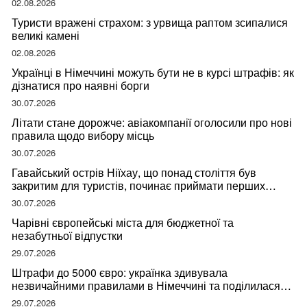
02.08.2026
Туристи вражені страхом: з урвища раптом зсипалися
великі камені
02.08.2026
Українці в Німеччині можуть бути не в курсі штрафів: як
дізнатися про наявні борги
30.07.2026
Літати стане дорожче: авіакомпанії оголосили про нові
правила щодо вибору місць
30.07.2026
Гавайський острів Ніїхау, що понад століття був
закритим для туристів, починає приймати перших
відвідувачів
30.07.2026
Чарівні європейські міста для бюджетної та
незабутньої відпустки
29.07.2026
Штрафи до 5000 євро: українка здивувала
незвичайними правилами в Німеччині та поділилася
правдою
29.07.2026