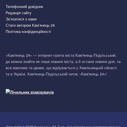
Телефонний довідник
Редакція сайту
Зв’язатися з нами
Стати автором Кам’янець 24
Політика конфіденційності
«Кам'янець 24» — інтернет-газета міста Кам'янець-Подільський,
де можна знайти не лише новини міста, а й останні новини дня, та
все важливе та цікаве, що відбувається у Хмельницькій області
та в Україні. Кам'янець-Подільський читає «Кам'янець 24»!
Copyright © 2026 Кам`янець 24. Будь-яке копіювання, розповсюдження