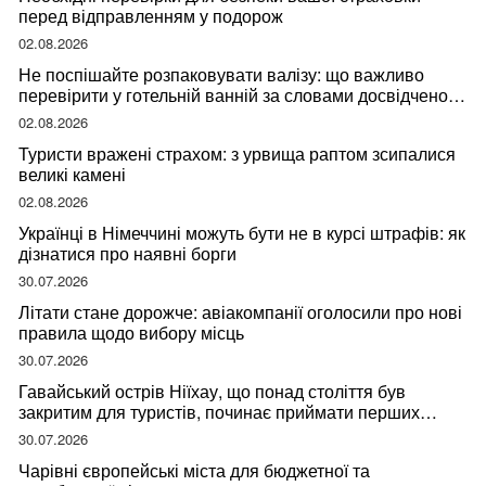
перед відправленням у подорож
02.08.2026
Не поспішайте розпаковувати валізу: що важливо
перевірити у готельній ванній за словами досвідченої
мандрівниці
02.08.2026
Туристи вражені страхом: з урвища раптом зсипалися
великі камені
02.08.2026
Українці в Німеччині можуть бути не в курсі штрафів: як
дізнатися про наявні борги
30.07.2026
Літати стане дорожче: авіакомпанії оголосили про нові
правила щодо вибору місць
30.07.2026
Гавайський острів Ніїхау, що понад століття був
закритим для туристів, починає приймати перших
відвідувачів
30.07.2026
Чарівні європейські міста для бюджетної та