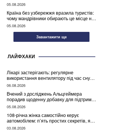
05.08.2026
Країна без узбережжя вразила туристів:
чому мандрівники обирають це місце на
відпочинок
05.08.2026
Завантажити ще
ЛАЙФХАКИ
Лікарі застерігають: регулярне
використання вентилятору під час сну
може негативно вплинути на ваше
06.08.2026
здоров’я
Вчений з досліджень Альцгеймера
порадив щоденну добавку для підтримки
мозкової діяльності
05.08.2026
108-річна жінка самостійно керує
автомобілем: п’ять простих секретів, які
допомогли їй дожити до століття
03.08.2026