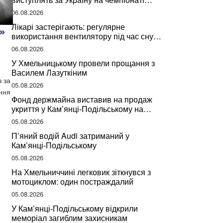
світу
06.08.2026
Лікарі застерігають: регулярне
»
використання вентилятору під час сну
може негативно вплинути на ваше
06.08.2026
здоров’я
У Хмельницькому провели прощання з
Василем Лазуткіним
в за
05.08.2026
ення
Фонд держмайна виставив на продаж
укриття у Кам’янці-Подільському на
Хмельниччині
05.08.2026
П’яний водій Audi затриманий у
Кам’янці-Подільському
05.08.2026
На Хмельниччині легковик зіткнувся з
мотоциклом: один постраждалий
05.08.2026
У Кам’янці-Подільському відкрили
меморіал загиблим захисникам