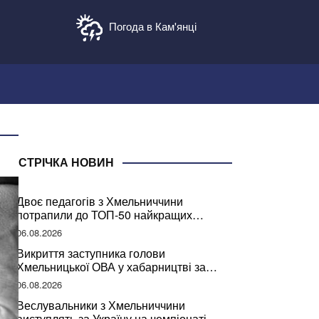
Погода в Кам'янці
СТРІЧКА НОВИН
Двоє педагогів з Хмельниччини
потрапили до ТОП-50 найкращих
учителів України
06.08.2026
Викриття заступника голови
Хмельницької ОВА у хабарництві за
підписання контрактів на ремонт доріг
06.08.2026
Веслувальники з Хмельниччини
виступлять за Україну на чемпіонаті