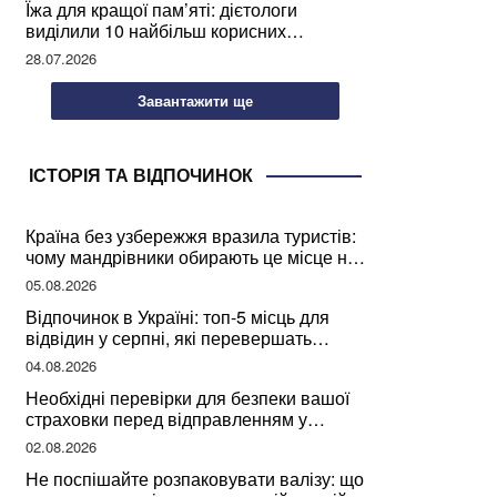
Їжа для кращої пам’яті: дієтологи
виділили 10 найбільш корисних
продуктів
28.07.2026
Завантажити ще
ІСТОРІЯ ТА ВІДПОЧИНОК
Країна без узбережжя вразила туристів:
чому мандрівники обирають це місце на
відпочинок
05.08.2026
Відпочинок в Україні: топ-5 місць для
відвідин у серпні, які перевершать
закордонні враження
04.08.2026
Необхідні перевірки для безпеки вашої
страховки перед відправленням у
подорож
02.08.2026
Не поспішайте розпаковувати валізу: що