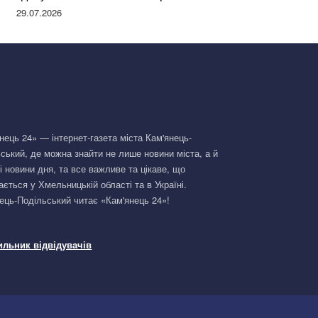
Німеччині та поділилася правдою
29.07.2026
нець 24» — інтернет-газета міста Кам'янець-
ський, де можна знайти не лише новини міста, а й
і новини дня, та все важливе та цікаве, що
ається у Хмельницькій області та в Україні.
ець-Подільський читає «Кам'янець 24»!