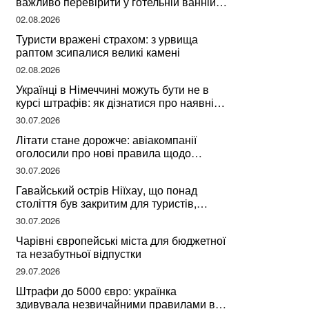
важливо перевірити у готельній ванній
за словами досвідченої мандрівниці
02.08.2026
Туристи вражені страхом: з урвища
раптом зсипалися великі камені
02.08.2026
Українці в Німеччині можуть бути не в
курсі штрафів: як дізнатися про наявні
борги
30.07.2026
Літати стане дорожче: авіакомпанії
оголосили про нові правила щодо
вибору місць
30.07.2026
Гавайський острів Ніїхау, що понад
століття був закритим для туристів,
починає приймати перших відвідувачів
30.07.2026
Чарівні європейські міста для бюджетної
та незабутньої відпустки
29.07.2026
Штрафи до 5000 євро: українка
здивувала незвичайними правилами в