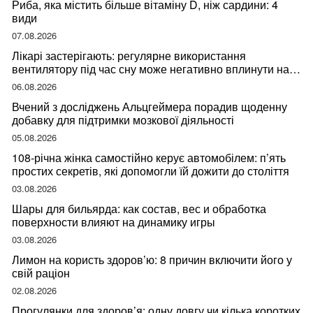
Риба, яка містить більше вітаміну D, ніж сардини: 4
види
07.08.2026
Лікарі застерігають: регулярне використання
вентилятору під час сну може негативно вплинути на
ваше здоров’я
06.08.2026
Вчений з досліджень Альцгеймера порадив щоденну
добавку для підтримки мозкової діяльності
05.08.2026
108-річна жінка самостійно керує автомобілем: п’ять
простих секретів, які допомогли їй дожити до століття
03.08.2026
Шары для бильярда: как состав, вес и обработка
поверхности влияют на динамику игры
03.08.2026
Лимон на користь здоров’ю: 8 причин включити його у
свій раціон
02.08.2026
Прогулянки для здоров’я: одну довгу чи кілька коротких