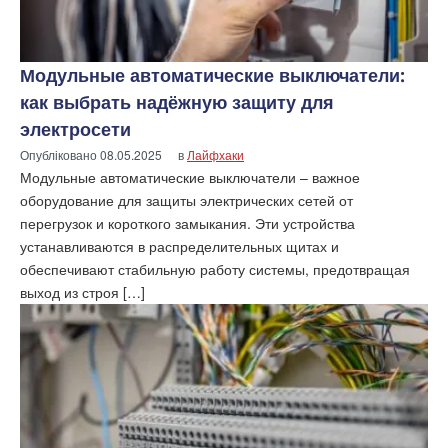
Модульные автоматические выключатели:
как выбрать надёжную защиту для
электросети
Опубліковано
08.05.2025
в
Лайфхаки
Модульные автоматические выключатели – важное
оборудование для защиты электрических сетей от
перегрузок и короткого замыкания. Эти устройства
устанавливаются в распределительных щитах и
обеспечивают стабильную работу системы, предотвращая
выход из строя […]