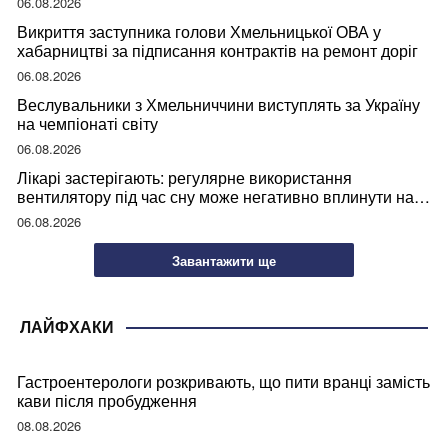
06.08.2026
Викриття заступника голови Хмельницької ОВА у
хабарництві за підписання контрактів на ремонт доріг
06.08.2026
Веслувальники з Хмельниччини виступлять за Україну
на чемпіонаті світу
06.08.2026
Лікарі застерігають: регулярне використання
вентилятору під час сну може негативно вплинути на
ваше здоров’я
06.08.2026
Завантажити ще
ЛАЙФХАКИ
Гастроентерологи розкривають, що пити вранці замість
кави після пробудження
08.08.2026