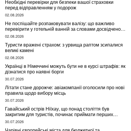
Необхідні перевірки для безпеки вашої страховки
перед відправленням у подорож
02.08.2026
Не поспішайте розпаковувати валізу: що важливо
перевірити у готельній ванній за словами досвідченої
мандрівниці
02.08.2026
Туристи вражені страхом: з урвища раптом зсипалися
великі камені
02.08.2026
Українці в Німеччині можуть бути не в курсі штрафів: як
дізнатися про наявні борги
30.07.2026
Літати стане дорожче: авіакомпанії оголосили про нові
правила щодо вибору місць
30.07.2026
Гавайський острів Ніїхау, що понад століття був
закритим для туристів, починає приймати перших
відвідувачів
30.07.2026
Чарівні європейські міста для бюджетної та