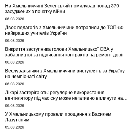
На Хмельниччині Зеленський помилував понад 370
засуджених з початку війни
06.08.2026
Двоє педагогів з Хмельниччини потрапили до ТОП-50
найкращих учителів України
06.08.2026
Викриття заступника голови Хмельницької ОВА у
хабарництві за підписання контрактів на ремонт доріг
06.08.2026
Веслувальники з Хмельниччини виступлять за Україну
на чемпіонаті світу
06.08.2026
Лікарі застерігають: регулярне використання
вентилятору під час сну може негативно вплинути на
ваше здоров’я
06.08.2026
У Хмельницькому провели прощання з Василем
Лазуткіним
05.08.2026