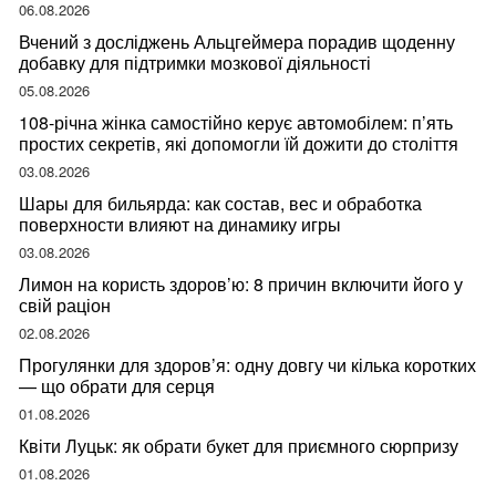
ваше здоров’я
06.08.2026
Вчений з досліджень Альцгеймера порадив щоденну
добавку для підтримки мозкової діяльності
05.08.2026
108-річна жінка самостійно керує автомобілем: п’ять
простих секретів, які допомогли їй дожити до століття
03.08.2026
Шары для бильярда: как состав, вес и обработка
поверхности влияют на динамику игры
03.08.2026
Лимон на користь здоров’ю: 8 причин включити його у
свій раціон
02.08.2026
Прогулянки для здоров’я: одну довгу чи кілька коротких
— що обрати для серця
01.08.2026
Квіти Луцьк: як обрати букет для приємного сюрпризу
01.08.2026