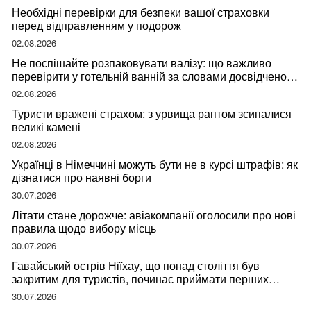
Необхідні перевірки для безпеки вашої страховки
перед відправленням у подорож
02.08.2026
Не поспішайте розпаковувати валізу: що важливо
перевірити у готельній ванній за словами досвідченої
мандрівниці
02.08.2026
Туристи вражені страхом: з урвища раптом зсипалися
великі камені
02.08.2026
Українці в Німеччині можуть бути не в курсі штрафів: як
дізнатися про наявні борги
30.07.2026
Літати стане дорожче: авіакомпанії оголосили про нові
правила щодо вибору місць
30.07.2026
Гавайський острів Ніїхау, що понад століття був
закритим для туристів, починає приймати перших
відвідувачів
30.07.2026