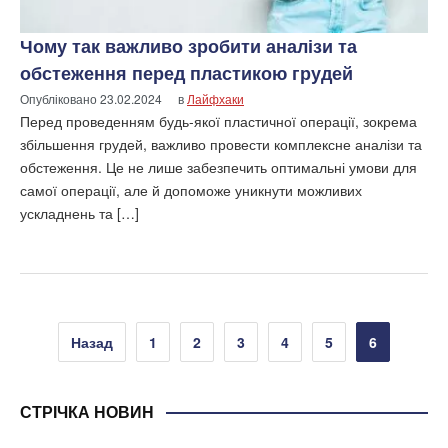
Чому так важливо зробити аналізи та
обстеження перед пластикою грудей
Опубліковано
23.02.2024
в
Лайфхаки
Перед проведенням будь-якої пластичної операції, зокрема
збільшення грудей, важливо провести комплексне аналізи та
обстеження. Це не лише забезпечить оптимальні умови для
самої операції, але й допоможе уникнути можливих
ускладнень та […]
Пагінація
Назад
1
2
3
4
5
6
записів
СТРІЧКА НОВИН