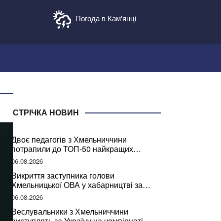
Погода в Кам'янці
СТРІЧКА НОВИН
Двоє педагогів з Хмельниччини
потрапили до ТОП-50 найкращих
учителів України
06.08.2026
Викриття заступника голови
Хмельницької ОВА у хабарництві за
підписання контрактів на ремонт доріг
06.08.2026
Веслувальники з Хмельниччини
виступлять за Україну на чемпіонаті