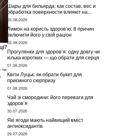
Шары для бильярда: как состав, вес и
обработка поверхности влияют на
динамику игры
03.08.2026
Лимон на користь здоров’ю: 8 причин
включити його у свій раціон
02.08.2026
ці?
Прогулянки для здоров’я: одну довгу чи
кілька коротких — що обрати для серця
01.08.2026
е чи
Квіти Луцьк: як обрати букет для
е
приємного сюрпризу
01.08.2026
Чай зі смородини: його переваги для
здоров’я
30.07.2026
Які ягоди мають найвищий вміст
антиоксидантів
29.07.2026