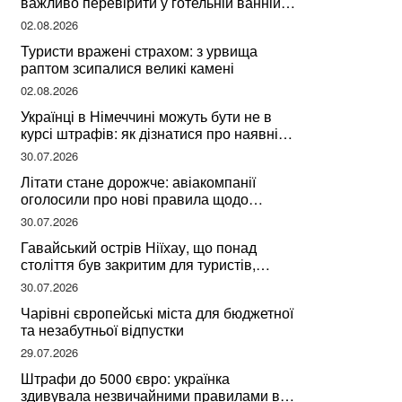
важливо перевірити у готельній ванній
за словами досвідченої мандрівниці
02.08.2026
Туристи вражені страхом: з урвища
раптом зсипалися великі камені
02.08.2026
Українці в Німеччині можуть бути не в
курсі штрафів: як дізнатися про наявні
борги
30.07.2026
Літати стане дорожче: авіакомпанії
оголосили про нові правила щодо
вибору місць
30.07.2026
Гавайський острів Ніїхау, що понад
століття був закритим для туристів,
починає приймати перших відвідувачів
30.07.2026
Чарівні європейські міста для бюджетної
та незабутньої відпустки
29.07.2026
Штрафи до 5000 євро: українка
здивувала незвичайними правилами в