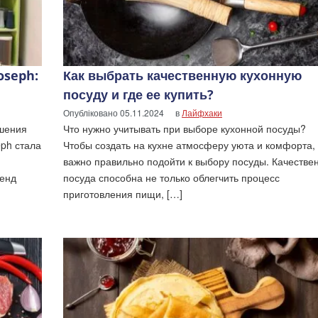
oseph:
Как выбрать качественную кухонную
посуду и где ее купить?
Опубліковано
05.11.2024
в
Лайфхаки
чшения
Что нужно учитывать при выборе кухонной посуды?
eph стала
Чтобы создать на кухне атмосферу уюта и комфорта,
важно правильно подойти к выбору посуды. Качестве
ренд
посуда способна не только облегчить процесс
приготовления пищи, […]