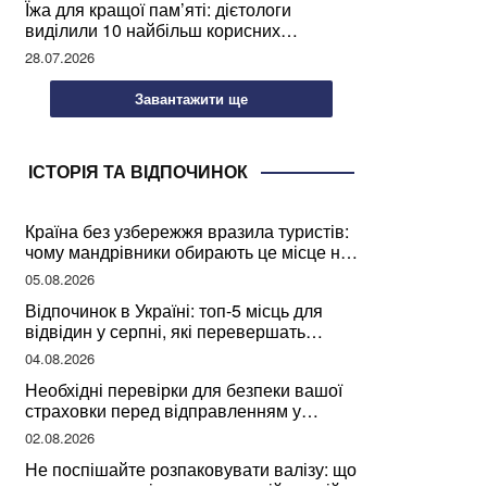
Їжа для кращої пам’яті: дієтологи
виділили 10 найбільш корисних
продуктів
28.07.2026
Завантажити ще
ІСТОРІЯ ТА ВІДПОЧИНОК
Країна без узбережжя вразила туристів:
чому мандрівники обирають це місце на
відпочинок
05.08.2026
Відпочинок в Україні: топ-5 місць для
відвідин у серпні, які перевершать
закордонні враження
04.08.2026
Необхідні перевірки для безпеки вашої
страховки перед відправленням у
подорож
02.08.2026
Не поспішайте розпаковувати валізу: що