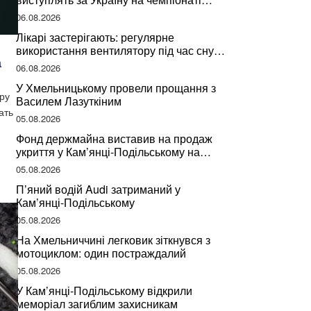
світу
06.08.2026
Лікарі застерігають: регулярне
використання вентилятору під час сну
а
може негативно вплинути на ваше
06.08.2026
здоров’я
У Хмельницькому провели прощання з
ру
Василем Лазуткіним
ать
05.08.2026
Фонд держмайна виставив на продаж
укриття у Кам’янці-Подільському на
Хмельниччині
05.08.2026
П’яний водій Audi затриманий у
Кам’янці-Подільському
05.08.2026
На Хмельниччині легковик зіткнувся з
мотоциклом: один постраждалий
05.08.2026
У Кам’янці-Подільському відкрили
меморіал загиблим захисникам