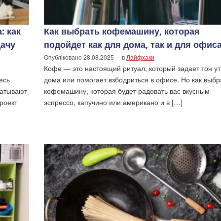
: как
Как выбрать кофемашину, которая
дачу
подойдет как для дома, так и для офис
Опубліковано
28.08.2025
в
Лайфхаки
Кофе — это настоящий ритуал, который задает тон ут
есь
дома или помогает взбодриться в офисе. Но как выбр
батывают
кофемашину, которая будет радовать вас вкусным
Проект
эспрессо, капучино или американо и в […]