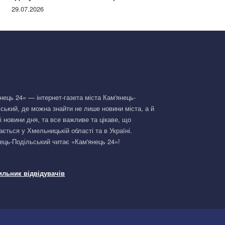
Німеччині та поділилася правдою
29.07.2026
нець 24» — інтернет-газета міста Кам'янець-
ський, де можна знайти не лише новини міста, а й
і новини дня, та все важливе та цікаве, що
ається у Хмельницькій області та в Україні.
ець-Подільський читає «Кам'янець 24»!