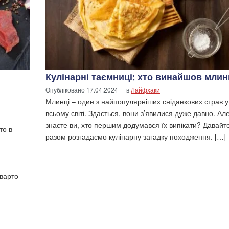
Кулінарні таємниці: хто винайшов млин
Опубліковано
17.04.2024
в
Лайфхаки
Млинці – один з найпопулярніших сніданкових страв у
всьому світі. Здається, вони з’явилися дуже давно. Ал
знаєте ви, хто першим додумався їх випікати? Давайт
то в
разом розгадаємо кулінарну загадку походження. […]
 варто