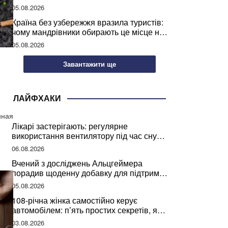
05.08.2026
Країна без узбережжя вразила туристів:
чому мандрівники обирають це місце на
відпочинок
05.08.2026
Завантажити ще
ЛАЙФХАКИ
нная
Лікарі застерігають: регулярне
використання вентилятору під час сну
може негативно вплинути на ваше
06.08.2026
здоров’я
Вчений з досліджень Альцгеймера
порадив щоденну добавку для підтримки
мозкової діяльності
05.08.2026
108-річна жінка самостійно керує
автомобілем: п’ять простих секретів, які
допомогли їй дожити до століття
03.08.2026