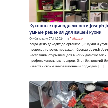
Кухонные принадлежности Joseph J
умные решения для вашей кухни
Опубліковано
07.11.2024
в
Лайфхаки
Когда дело доходит до организации кухни и улу
процесса готовки, продукция бренда Joseph Jos
настоящим открытием для многих домохозяек и
профессиональных поваров. Этот британский б
известен своим инновационным подходом […]