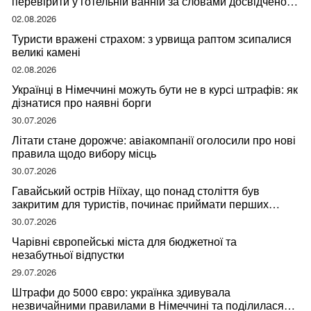
перевірити у готельній ванній за словами досвідченої
мандрівниці
02.08.2026
Туристи вражені страхом: з урвища раптом зсипалися
великі камені
02.08.2026
Українці в Німеччині можуть бути не в курсі штрафів: як
дізнатися про наявні борги
30.07.2026
Літати стане дорожче: авіакомпанії оголосили про нові
правила щодо вибору місць
30.07.2026
Гавайський острів Ніїхау, що понад століття був
закритим для туристів, починає приймати перших
відвідувачів
30.07.2026
Чарівні європейські міста для бюджетної та
незабутньої відпустки
29.07.2026
Штрафи до 5000 євро: українка здивувала
незвичайними правилами в Німеччині та поділилася