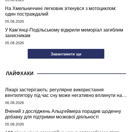
На Хмельниччині легковик зіткнувся з мотоциклом:
один постраждалий
05.08.2026
У Кам’янці-Подільському відкрили меморіал загиблим
захисникам
05.08.2026
Завантажити ще
ЛАЙФХАКИ
Лікарі застерігають: регулярне використання
вентилятору під час сну може негативно вплинути на
ваше здоров’я
06.08.2026
Вчений з досліджень Альцгеймера порадив щоденну
добавку для підтримки мозкової діяльності
05.08.2026