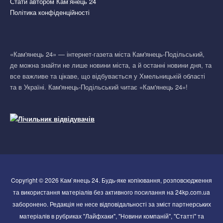
Стати автором Кам’янець 24
Політика конфіденційності
«Кам'янець 24» — інтернет-газета міста Кам'янець-Подільський,
де можна знайти не лише новини міста, а й останні новини дня, та
все важливе та цікаве, що відбувається у Хмельницькій області
та в Україні. Кам'янець-Подільський читає «Кам'янець 24»!
Copyright © 2026 Кам`янець 24. Будь-яке копіювання, розповсюдження
та використання матеріалів без активного посилання на 24kp.com.ua
заборонено. Редакція не несе відповідальності за зміст партнерських
матеріалів в рубриках "Лайфхаки", "Новини компаній", "Статті" та