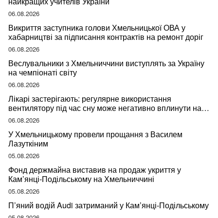
найкращих учителів України
06.08.2026
Викриття заступника голови Хмельницької ОВА у
хабарництві за підписання контрактів на ремонт доріг
06.08.2026
Веслувальники з Хмельниччини виступлять за Україну
на чемпіонаті світу
06.08.2026
Лікарі застерігають: регулярне використання
вентилятору під час сну може негативно вплинути на
ваше здоров’я
06.08.2026
У Хмельницькому провели прощання з Василем
Лазуткіним
05.08.2026
Фонд держмайна виставив на продаж укриття у
Кам’янці-Подільському на Хмельниччині
05.08.2026
П’яний водій Audi затриманий у Кам’янці-Подільському
05.08.2026