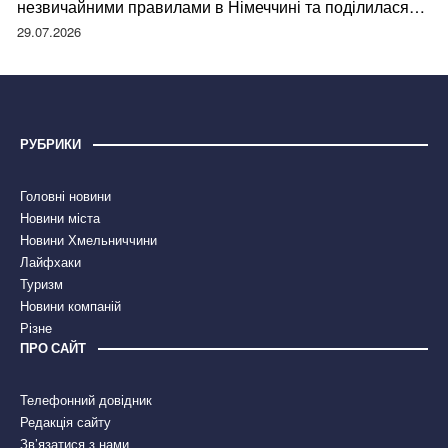
незвичайними правилами в Німеччині та поділилася
правдою
29.07.2026
РУБРИКИ
Головні новини
Новини міста
Новини Хмельниччини
Лайфхаки
Туризм
Новини компаній
Різне
ПРО САЙТ
Телефонний довідник
Редакція сайту
Зв’язатися з нами