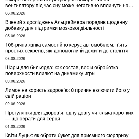
вентилятору під час сну може негативно вплинути на
ваше здоров’я
06.08.2026
Вчений з досліджень Альцгеймера порадив щоденну
добавку для підтримки мозкової діяльності
05.08.2026
108-річна жінка самостійно керує автомобілем: п’ять
простих секретів, які допомогли їй дожити до століття
03.08.2026
Шары для бильярда: как состав, вес и обработка
поверхности влияют на динамику игры
03.08.2026
Лимон на користь здоров’ю: 8 причин включити його у
свій раціон
02.08.2026
Прогулянки для здоров’я: одну довгу чи кілька коротких
— що обрати для серця
01.08.2026
Квіти Луцьк: як обрати букет для приємного сюрпризу