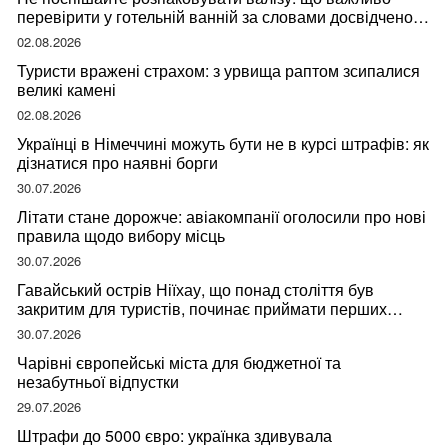
перевірити у готельній ванній за словами досвідченої
мандрівниці
02.08.2026
Туристи вражені страхом: з урвища раптом зсипалися
великі камені
02.08.2026
Українці в Німеччині можуть бути не в курсі штрафів: як
дізнатися про наявні борги
30.07.2026
Літати стане дорожче: авіакомпанії оголосили про нові
правила щодо вибору місць
30.07.2026
Гавайський острів Ніїхау, що понад століття був
закритим для туристів, починає приймати перших
відвідувачів
30.07.2026
Чарівні європейські міста для бюджетної та
незабутньої відпустки
29.07.2026
Штрафи до 5000 євро: українка здивувала