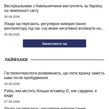
Веслувальники з Хмельниччини виступлять за Україну
на чемпіонаті світу
06.08.2026
Лікарі застерігають: регулярне використання
вентилятору під час сну може негативно вплинути на
ваше здоров’я
06.08.2026
Завантажити ще
ЛАЙФХАКИ
Гастроентерологи розкривають, що пити вранці замість
кави після пробудження
08.08.2026
Риба, яка містить більше вітаміну D, ніж сардини: 4
види
07.08.2026
Лікарі застерігають: регулярне використання