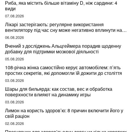
Риба, яка містить більше вітаміну D, ніж сардини: 4
види
07.08.2026
Лікарі застерігають: регулярне використання
вентилятору під час сну може негативно вплинути на
ваше здоров’я
06.08.2026
Вчений з досліджень Альцгеймера порадив щоденну
добавку для підтримки мозкової діяльності
05.08.2026
108-річна жінка самостійно керує автомобілем: п’ять
простих секретів, які допомогли їй дожити до століття
03.08.2026
Шары для бильярда: как состав, вес и обработка
поверхности влияют на динамику игры
03.08.2026
Лимон на користь здоров’ю: 8 причин включити його у
свій раціон
02.08.2026
Прогулянки для здоров’я: одну довгу чи кілька коротких