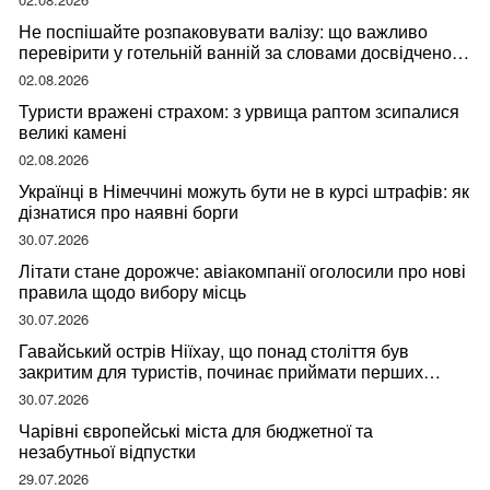
Не поспішайте розпаковувати валізу: що важливо
перевірити у готельній ванній за словами досвідченої
мандрівниці
02.08.2026
Туристи вражені страхом: з урвища раптом зсипалися
великі камені
02.08.2026
Українці в Німеччині можуть бути не в курсі штрафів: як
дізнатися про наявні борги
30.07.2026
Літати стане дорожче: авіакомпанії оголосили про нові
правила щодо вибору місць
30.07.2026
Гавайський острів Ніїхау, що понад століття був
закритим для туристів, починає приймати перших
відвідувачів
30.07.2026
Чарівні європейські міста для бюджетної та
незабутньої відпустки
29.07.2026