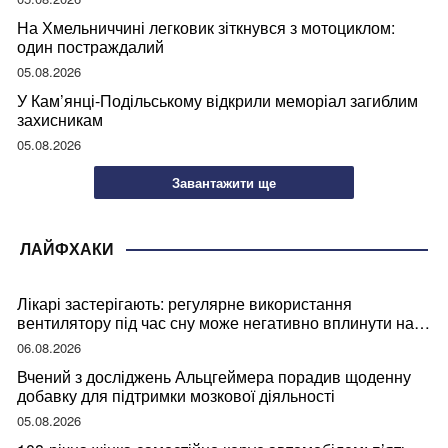
На Хмельниччині легковик зіткнувся з мотоциклом:
один постраждалий
05.08.2026
У Кам’янці-Подільському відкрили меморіал загиблим
захисникам
05.08.2026
Завантажити ще
ЛАЙФХАКИ
Лікарі застерігають: регулярне використання
вентилятору під час сну може негативно вплинути на
ваше здоров’я
06.08.2026
Вчений з досліджень Альцгеймера порадив щоденну
добавку для підтримки мозкової діяльності
05.08.2026