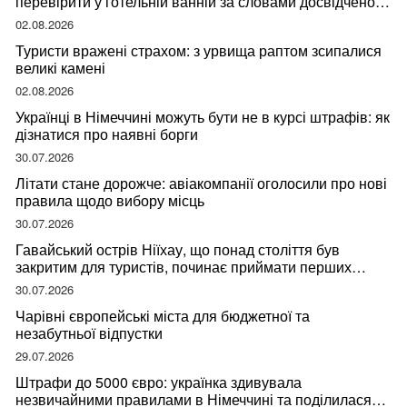
перевірити у готельній ванній за словами досвідченої
мандрівниці
02.08.2026
Туристи вражені страхом: з урвища раптом зсипалися
великі камені
02.08.2026
Українці в Німеччині можуть бути не в курсі штрафів: як
дізнатися про наявні борги
30.07.2026
Літати стане дорожче: авіакомпанії оголосили про нові
правила щодо вибору місць
30.07.2026
Гавайський острів Ніїхау, що понад століття був
закритим для туристів, починає приймати перших
відвідувачів
30.07.2026
Чарівні європейські міста для бюджетної та
незабутньої відпустки
29.07.2026
Штрафи до 5000 євро: українка здивувала
незвичайними правилами в Німеччині та поділилася