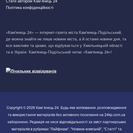
Стати автором Кам’янець 24
Політика конфіденційності
«Кам'янець 24» — інтернет-газета міста Кам'янець-Подільський,
де можна знайти не лише новини міста, а й останні новини дня, та
все важливе та цікаве, що відбувається у Хмельницькій області
та в Україні. Кам'янець-Подільський читає «Кам'янець 24»!
Copyright © 2026 Кам`янець 24. Будь-яке копіювання, розповсюдження
та використання матеріалів без активного посилання на 24kp.com.ua
заборонено. Редакція не несе відповідальності за зміст партнерських
матеріалів в рубриках "Лайфхаки", "Новини компаній", "Статті" та