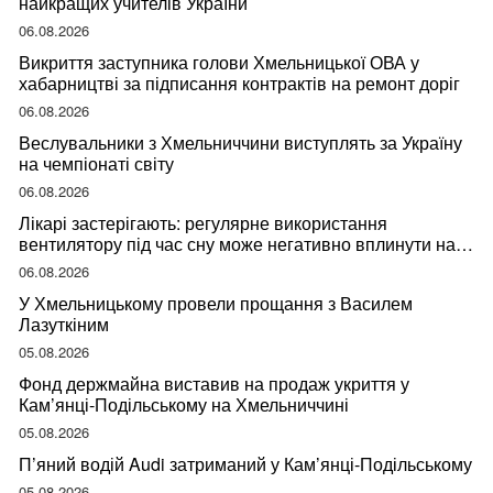
найкращих учителів України
06.08.2026
Викриття заступника голови Хмельницької ОВА у
хабарництві за підписання контрактів на ремонт доріг
06.08.2026
Веслувальники з Хмельниччини виступлять за Україну
на чемпіонаті світу
06.08.2026
Лікарі застерігають: регулярне використання
вентилятору під час сну може негативно вплинути на
ваше здоров’я
06.08.2026
У Хмельницькому провели прощання з Василем
Лазуткіним
05.08.2026
Фонд держмайна виставив на продаж укриття у
Кам’янці-Подільському на Хмельниччині
05.08.2026
П’яний водій Audi затриманий у Кам’янці-Подільському
05.08.2026