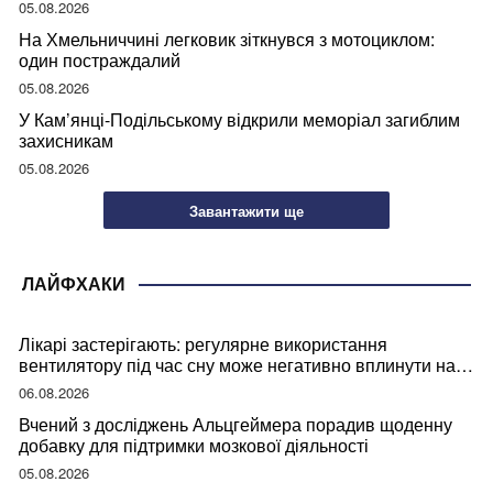
05.08.2026
На Хмельниччині легковик зіткнувся з мотоциклом:
один постраждалий
05.08.2026
У Кам’янці-Подільському відкрили меморіал загиблим
захисникам
05.08.2026
Завантажити ще
ЛАЙФХАКИ
Лікарі застерігають: регулярне використання
вентилятору під час сну може негативно вплинути на
ваше здоров’я
06.08.2026
Вчений з досліджень Альцгеймера порадив щоденну
добавку для підтримки мозкової діяльності
05.08.2026