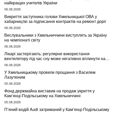
найкращих учителів України
06.08.2026
Викриття заступника голови Хмельницької ОВА у
хабарництві за підписання контрактів на ремонт доріг
06.08.2026
Веслувальники з Хмельниччини виступлять за Україну
на чемпіонаті світу
06.08.2026
Лікарі застерігають: регулярне використання
вентилятору під час сну може негативно вплинути на
ваше здоров’я
06.08.2026
У Хмельницькому провели прощання з Василем
Лазуткіним
05.08.2026
Фонд держмайна виставив на продаж укриття у
Кам’янці-Подільському на Хмельниччині
05.08.2026
П’яний водій Audi затриманий у Кам’янці-Подільському