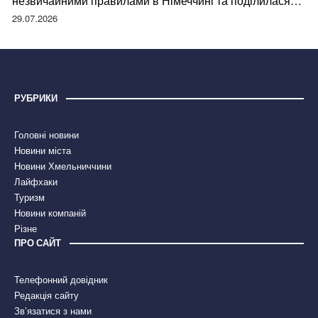
незвичайними правилами в Німеччині та поділилася
правдою
29.07.2026
РУБРИКИ
Головні новини
Новини міста
Новини Хмельниччини
Лайфхаки
Туризм
Новини компаній
Різне
ПРО САЙТ
Телефонний довідник
Редакція сайту
Зв’язатися з нами