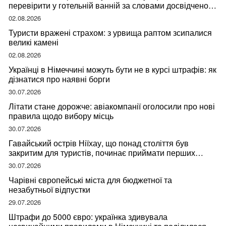
перевірити у готельній ванній за словами досвідченої
мандрівниці
02.08.2026
Туристи вражені страхом: з урвища раптом зсипалися
великі камені
02.08.2026
Українці в Німеччині можуть бути не в курсі штрафів: як
дізнатися про наявні борги
30.07.2026
Літати стане дорожче: авіакомпанії оголосили про нові
правила щодо вибору місць
30.07.2026
Гавайський острів Ніїхау, що понад століття був
закритим для туристів, починає приймати перших
відвідувачів
30.07.2026
Чарівні європейські міста для бюджетної та
незабутньої відпустки
29.07.2026
Штрафи до 5000 євро: українка здивувала