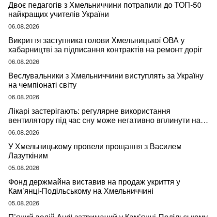
Двоє педагогів з Хмельниччини потрапили до ТОП-50
найкращих учителів України
06.08.2026
Викриття заступника голови Хмельницької ОВА у
хабарництві за підписання контрактів на ремонт доріг
06.08.2026
Веслувальники з Хмельниччини виступлять за Україну
на чемпіонаті світу
06.08.2026
Лікарі застерігають: регулярне використання
вентилятору під час сну може негативно вплинути на
ваше здоров’я
06.08.2026
У Хмельницькому провели прощання з Василем
Лазуткіним
05.08.2026
Фонд держмайна виставив на продаж укриття у
Кам’янці-Подільському на Хмельниччині
05.08.2026
П’яний водій Audi затриманий у Кам’янці-Подільському