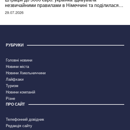
незвичайними правилами в Німеччині та поділилася
правдою
29.07.2026
РУБРИКИ
Головні новини
Новини міста
Новини Хмельниччини
Лайфхаки
Туризм
Новини компаній
Різне
ПРО САЙТ
Телефонний довідник
Редакція сайту