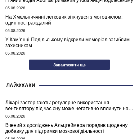
05.08.2026
На Хмельниччині легковик зіткнувся з мотоциклом:
один постраждалий
05.08.2026
У Кам’янці-Подільському відкрили меморіал загиблим
захисникам
05.08.2026
Завантажити ще
ЛАЙФХАКИ
Лікарі застерігають: регулярне використання
вентилятору під час сну може негативно вплинути на
ваше здоров’я
06.08.2026
Вчений з досліджень Альцгеймера порадив щоденну
добавку для підтримки мозкової діяльності
05.08.2026