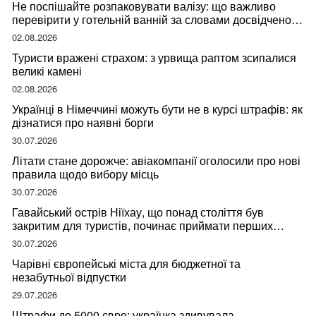
Не поспішайте розпаковувати валізу: що важливо
перевірити у готельній ванній за словами досвідченої
мандрівниці
02.08.2026
Туристи вражені страхом: з урвища раптом зсипалися
великі камені
02.08.2026
Українці в Німеччині можуть бути не в курсі штрафів: як
дізнатися про наявні борги
30.07.2026
Літати стане дорожче: авіакомпанії оголосили про нові
правила щодо вибору місць
30.07.2026
Гавайський острів Ніїхау, що понад століття був
закритим для туристів, починає приймати перших
відвідувачів
30.07.2026
Чарівні європейські міста для бюджетної та
незабутньої відпустки
29.07.2026
Штрафи до 5000 євро: українка здивувала