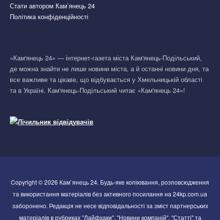
Стати автором Кам’янець 24
Політика конфіденційності
«Кам'янець 24» — інтернет-газета міста Кам'янець-Подільський,
де можна знайти не лише новини міста, а й останні новини дня, та
все важливе та цікаве, що відбувається у Хмельницькій області
та в Україні. Кам'янець-Подільський читає «Кам'янець 24»!
Copyright © 2026 Кам`янець 24. Будь-яке копіювання, розповсюдження
та використання матеріалів без активного посилання на 24kp.com.ua
заборонено. Редакція не несе відповідальності за зміст партнерських
матеріалів в рубриках "Лайфхаки", "Новини компаній", "Статті" та