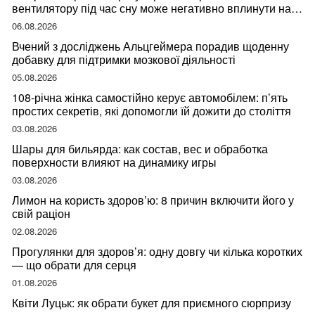
вентилятору під час сну може негативно вплинути на
ваше здоров’я
06.08.2026
Вчений з досліджень Альцгеймера порадив щоденну
добавку для підтримки мозкової діяльності
05.08.2026
108-річна жінка самостійно керує автомобілем: п’ять
простих секретів, які допомогли їй дожити до століття
03.08.2026
Шары для бильярда: как состав, вес и обработка
поверхности влияют на динамику игры
03.08.2026
Лимон на користь здоров’ю: 8 причин включити його у
свій раціон
02.08.2026
Прогулянки для здоров’я: одну довгу чи кілька коротких
— що обрати для серця
01.08.2026
Квіти Луцьк: як обрати букет для приємного сюрпризу