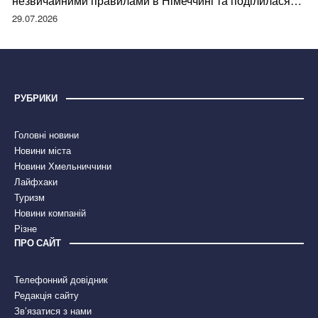
незвичайними правилами в Німеччині та поділилася
правдою
29.07.2026
РУБРИКИ
Головні новини
Новини міста
Новини Хмельниччини
Лайфхаки
Туризм
Новини компаній
Різне
ПРО САЙТ
Телефонний довідник
Редакція сайту
Зв’язатися з нами