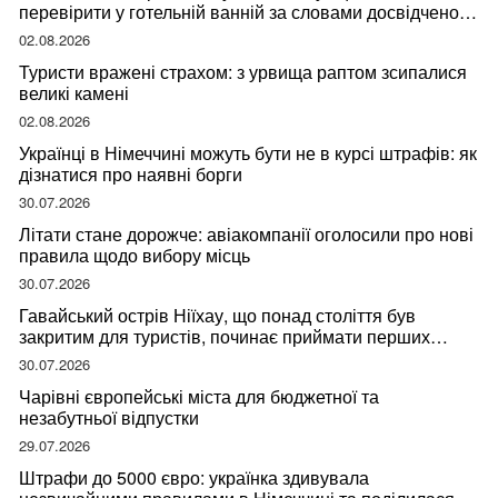
перевірити у готельній ванній за словами досвідченої
мандрівниці
02.08.2026
Туристи вражені страхом: з урвища раптом зсипалися
великі камені
02.08.2026
Українці в Німеччині можуть бути не в курсі штрафів: як
дізнатися про наявні борги
30.07.2026
Літати стане дорожче: авіакомпанії оголосили про нові
правила щодо вибору місць
30.07.2026
Гавайський острів Ніїхау, що понад століття був
закритим для туристів, починає приймати перших
відвідувачів
30.07.2026
Чарівні європейські міста для бюджетної та
незабутньої відпустки
29.07.2026
Штрафи до 5000 євро: українка здивувала