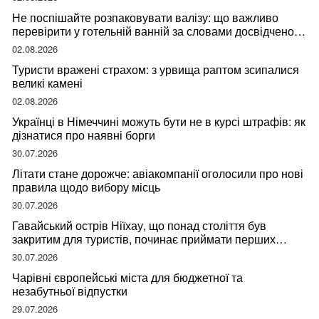
Не поспішайте розпаковувати валізу: що важливо
перевірити у готельній ванній за словами досвідченої
мандрівниці
02.08.2026
Туристи вражені страхом: з урвища раптом зсипалися
великі камені
02.08.2026
Українці в Німеччині можуть бути не в курсі штрафів: як
дізнатися про наявні борги
30.07.2026
Літати стане дорожче: авіакомпанії оголосили про нові
правила щодо вибору місць
30.07.2026
Гавайський острів Ніїхау, що понад століття був
закритим для туристів, починає приймати перших
відвідувачів
30.07.2026
Чарівні європейські міста для бюджетної та
незабутньої відпустки
29.07.2026