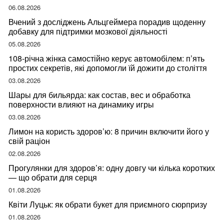
ваше здоров’я
06.08.2026
Вчений з досліджень Альцгеймера порадив щоденну
добавку для підтримки мозкової діяльності
05.08.2026
108-річна жінка самостійно керує автомобілем: п’ять
простих секретів, які допомогли їй дожити до століття
03.08.2026
Шары для бильярда: как состав, вес и обработка
поверхности влияют на динамику игры
03.08.2026
Лимон на користь здоров’ю: 8 причин включити його у
свій раціон
02.08.2026
Прогулянки для здоров’я: одну довгу чи кілька коротких
— що обрати для серця
01.08.2026
Квіти Луцьк: як обрати букет для приємного сюрпризу
01.08.2026