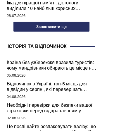
Їжа для кращої пам’яті: дієтологи
виділили 10 найбільш корисних
продуктів
28.07.2026
Завантажити ще
ІСТОРІЯ ТА ВІДПОЧИНОК
Країна без узбережжя вразила туристів:
чому мандрівники обирають це місце на
відпочинок
05.08.2026
Відпочинок в Україні: топ-5 місць для
відвідин у серпні, які перевершать
закордонні враження
04.08.2026
Необхідні перевірки для безпеки вашої
страховки перед відправленням у
подорож
02.08.2026
Не поспішайте розпаковувати валізу: що