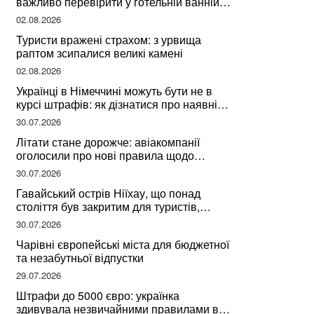
важливо перевірити у готельній ванній
за словами досвідченої мандрівниці
02.08.2026
Туристи вражені страхом: з урвища
раптом зсипалися великі камені
02.08.2026
Українці в Німеччині можуть бути не в
курсі штрафів: як дізнатися про наявні
борги
30.07.2026
Літати стане дорожче: авіакомпанії
оголосили про нові правила щодо
вибору місць
30.07.2026
Гавайський острів Ніїхау, що понад
століття був закритим для туристів,
починає приймати перших відвідувачів
30.07.2026
Чарівні європейські міста для бюджетної
та незабутньої відпустки
29.07.2026
Штрафи до 5000 євро: українка
здивувала незвичайними правилами в