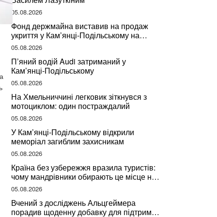
05.08.2026
Фонд держмайна виставив на продаж
укриття у Кам’янці-Подільському на
Хмельниччині
05.08.2026
П’яний водій Audi затриманий у
и
Кам’янці-Подільському
а
05.08.2026
ь
На Хмельниччині легковик зіткнувся з
мотоциклом: один постраждалий
05.08.2026
У Кам’янці-Подільському відкрили
меморіал загиблим захисникам
05.08.2026
Країна без узбережжя вразила туристів:
чому мандрівники обирають це місце на
відпочинок
05.08.2026
Вчений з досліджень Альцгеймера
порадив щоденну добавку для підтримки