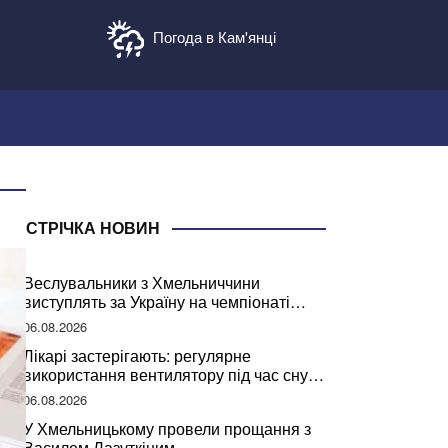
Погода в Кам'янці
СТРІЧКА НОВИН
Веслувальники з Хмельниччини
виступлять за Україну на чемпіонаті
світу
06.08.2026
Лікарі застерігають: регулярне
використання вентилятору під час сну
може негативно вплинути на ваше
06.08.2026
здоров’я
У Хмельницькому провели прощання з
Василем Лазуткіним