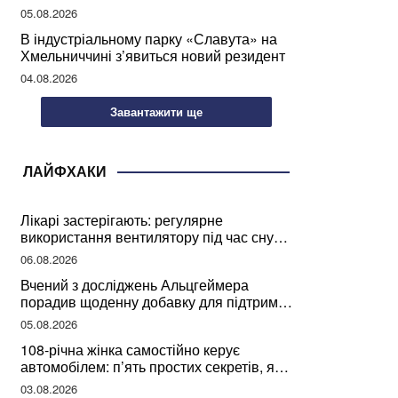
мозкової діяльності
05.08.2026
В індустріальному парку «Славута» на
Хмельниччині з’явиться новий резидент
04.08.2026
Завантажити ще
ЛАЙФХАКИ
Лікарі застерігають: регулярне
використання вентилятору під час сну
може негативно вплинути на ваше
06.08.2026
здоров’я
Вчений з досліджень Альцгеймера
порадив щоденну добавку для підтримки
мозкової діяльності
05.08.2026
108-річна жінка самостійно керує
автомобілем: п’ять простих секретів, які
допомогли їй дожити до століття
03.08.2026