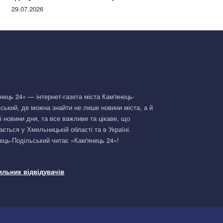
Німеччині та поділилася правдою
29.07.2026
нець 24» — інтернет-газета міста Кам'янець-
ський, де можна знайти не лише новини міста, а й
і новини дня, та все важливе та цікаве, що
ається у Хмельницькій області та в Україні.
ець-Подільський читає «Кам'янець 24»!