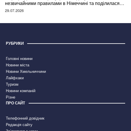
незвичайними правилами в Німеччині та поділилася
правдою
29.07.2026
РУБРИКИ
Головні новини
Новини міста
Новини Хмельниччини
Лайфхаки
Туризм
Новини компаній
Різне
ПРО САЙТ
Телефонний довідник
Редакція сайту
Зв’язатися з нами