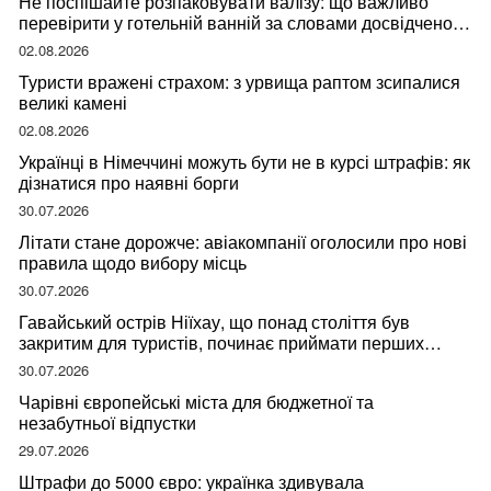
Не поспішайте розпаковувати валізу: що важливо
перевірити у готельній ванній за словами досвідченої
мандрівниці
02.08.2026
Туристи вражені страхом: з урвища раптом зсипалися
великі камені
02.08.2026
Українці в Німеччині можуть бути не в курсі штрафів: як
дізнатися про наявні борги
30.07.2026
Літати стане дорожче: авіакомпанії оголосили про нові
правила щодо вибору місць
30.07.2026
Гавайський острів Ніїхау, що понад століття був
закритим для туристів, починає приймати перших
відвідувачів
30.07.2026
Чарівні європейські міста для бюджетної та
незабутньої відпустки
29.07.2026
Штрафи до 5000 євро: українка здивувала