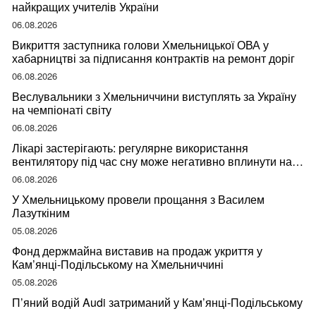
найкращих учителів України
06.08.2026
Викриття заступника голови Хмельницької ОВА у
хабарництві за підписання контрактів на ремонт доріг
06.08.2026
Веслувальники з Хмельниччини виступлять за Україну
на чемпіонаті світу
06.08.2026
Лікарі застерігають: регулярне використання
вентилятору під час сну може негативно вплинути на
ваше здоров’я
06.08.2026
У Хмельницькому провели прощання з Василем
Лазуткіним
05.08.2026
Фонд держмайна виставив на продаж укриття у
Кам’янці-Подільському на Хмельниччині
05.08.2026
П’яний водій Audi затриманий у Кам’янці-Подільському