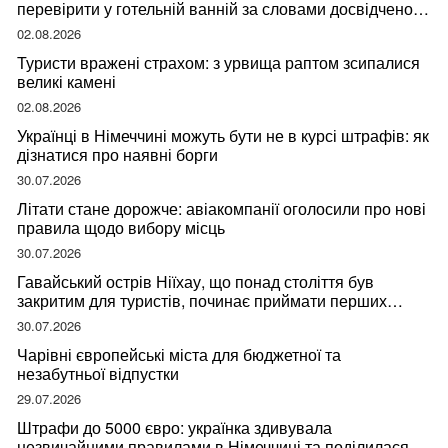
перевірити у готельній ванній за словами досвідченої
мандрівниці
02.08.2026
Туристи вражені страхом: з урвища раптом зсипалися
великі камені
02.08.2026
Українці в Німеччині можуть бути не в курсі штрафів: як
дізнатися про наявні борги
30.07.2026
Літати стане дорожче: авіакомпанії оголосили про нові
правила щодо вибору місць
30.07.2026
Гавайський острів Ніїхау, що понад століття був
закритим для туристів, починає приймати перших
відвідувачів
30.07.2026
Чарівні європейські міста для бюджетної та
незабутньої відпустки
29.07.2026
Штрафи до 5000 євро: українка здивувала
незвичайними правилами в Німеччині та поділилася