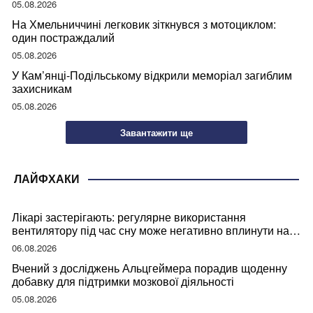
05.08.2026
На Хмельниччині легковик зіткнувся з мотоциклом:
один постраждалий
05.08.2026
У Кам’янці-Подільському відкрили меморіал загиблим
захисникам
05.08.2026
Завантажити ще
ЛАЙФХАКИ
Лікарі застерігають: регулярне використання
вентилятору під час сну може негативно вплинути на
ваше здоров’я
06.08.2026
Вчений з досліджень Альцгеймера порадив щоденну
добавку для підтримки мозкової діяльності
05.08.2026