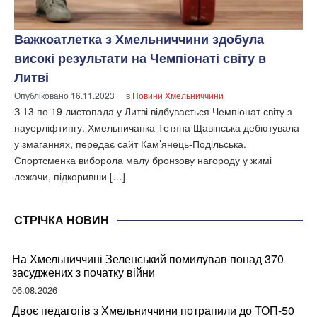
Важкоатлетка з Хмельниччини здобула
високі результати на Чемпіонаті світу в
Литві
Опубліковано
16.11.2023
в
Новини Хмельниччини
З 13 по 19 листопада у Литві відбувається Чемпіонат світу з
па­уер­ліфтин­гу. Хмельничанка Тетяна Щавінська дебютувала
у змаганнях, передає сайт Кам’янець-Подільська.
Спортсменка виборола малу бронзову нагороду у жимі
лежачи, підкоривши […]
СТРІЧКА НОВИН
На Хмельниччині Зеленський помилував понад 370
засуджених з початку війни
06.08.2026
Двоє педагогів з Хмельниччини потрапили до ТОП-50