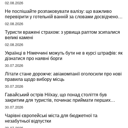
02.08.2026
Не поспішайте розпаковувати валізу: що важливо
перевірити у готельній ванній за словами досвідченої
мандрівниці
02.08.2026
Туристи вражені страхом: з урвища раптом зсипалися
великі камені
02.08.2026
Українці в Німеччині можуть бути не в курсі штрафів: як
дізнатися про наявні борги
30.07.2026
Літати стане дорожче: авіакомпанії оголосили про нові
правила щодо вибору місць
30.07.2026
Гавайський острів Ніїхау, що понад століття був
закритим для туристів, починає приймати перших
відвідувачів
30.07.2026
Чарівні європейські міста для бюджетної та
незабутньої відпустки
29.07.2026