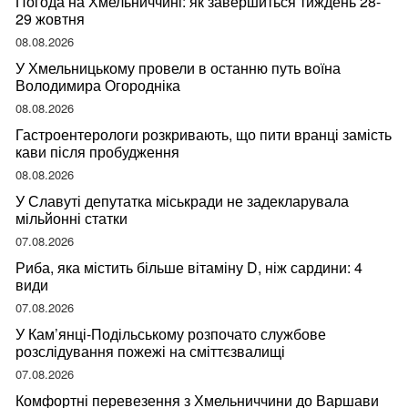
Погода на Хмельниччині: як завершиться тиждень 28-
29 жовтня
08.08.2026
У Хмельницькому провели в останню путь воїна
Володимира Огородніка
08.08.2026
Гастроентерологи розкривають, що пити вранці замість
кави після пробудження
08.08.2026
У Славуті депутатка міськради не задекларувала
мільйонні статки
07.08.2026
Риба, яка містить більше вітаміну D, ніж сардини: 4
види
07.08.2026
У Кам’янці-Подільському розпочато службове
розслідування пожежі на сміттєзвалищі
07.08.2026
Комфортні перевезення з Хмельниччини до Варшави