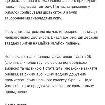
що розташована в межах Національного природного
парку «Подільські Товтри». Під час затримання у
рибалок confiscували шість сіток, які були
забороненими знаряддями лову.
Порушників затримали під час їх повернення з місця
неправомірної діяльності. Внаслідок їхніх дій державі
завдано збитків на майже мільйон гривень.
Чоловіка визнали винним за частиною 1 статті 28
(злочин, вчинений групою осіб за попередньою
змовою) та частиною 1 статті 249 (незаконне заняття
рибним, звіриним або іншим водним добувним
промислом) Кримінального кодексу України. Щодо
його спільника продовжується окреме кримінальне
провадження.
Поділитися: