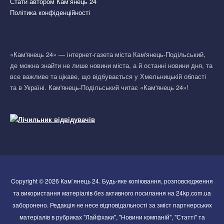
Стати автором Кам’янець 24
Політика конфіденційності
«Кам'янець 24» — інтернет-газета міста Кам'янець-Подільський,
де можна знайти не лише новини міста, а й останні новини дня, та
все важливе та цікаве, що відбувається у Хмельницькій області
та в Україні. Кам'янець-Подільський читає «Кам'янець 24»!
Copyright © 2026 Кам`янець 24. Будь-яке копіювання, розповсюдження
та використання матеріалів без активного посилання на 24kp.com.ua
заборонено. Редакція не несе відповідальності за зміст партнерських
матеріалів в рубриках "Лайфхаки", "Новини компаній", "Статті" та