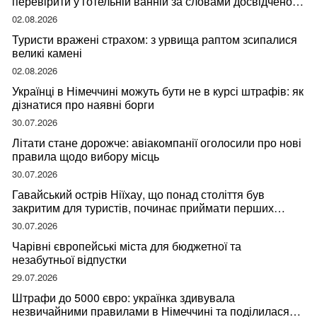
перевірити у готельній ванній за словами досвідченої
мандрівниці
02.08.2026
Туристи вражені страхом: з урвища раптом зсипалися
великі камені
02.08.2026
Українці в Німеччині можуть бути не в курсі штрафів: як
дізнатися про наявні борги
30.07.2026
Літати стане дорожче: авіакомпанії оголосили про нові
правила щодо вибору місць
30.07.2026
Гавайський острів Ніїхау, що понад століття був
закритим для туристів, починає приймати перших
відвідувачів
30.07.2026
Чарівні європейські міста для бюджетної та
незабутньої відпустки
29.07.2026
Штрафи до 5000 євро: українка здивувала
незвичайними правилами в Німеччині та поділилася