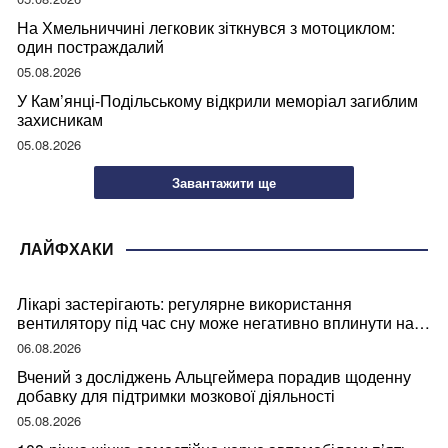
На Хмельниччині легковик зіткнувся з мотоциклом:
один постраждалий
05.08.2026
У Кам’янці-Подільському відкрили меморіал загиблим
захисникам
05.08.2026
Завантажити ще
ЛАЙФХАКИ
Лікарі застерігають: регулярне використання
вентилятору під час сну може негативно вплинути на
ваше здоров’я
06.08.2026
Вчений з досліджень Альцгеймера порадив щоденну
добавку для підтримки мозкової діяльності
05.08.2026