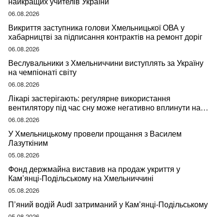
найкращих учителів України
06.08.2026
Викриття заступника голови Хмельницької ОВА у
хабарництві за підписання контрактів на ремонт доріг
06.08.2026
Веслувальники з Хмельниччини виступлять за Україну
на чемпіонаті світу
06.08.2026
Лікарі застерігають: регулярне використання
вентилятору під час сну може негативно вплинути на
ваше здоров’я
06.08.2026
У Хмельницькому провели прощання з Василем
Лазуткіним
05.08.2026
Фонд держмайна виставив на продаж укриття у
Кам’янці-Подільському на Хмельниччині
05.08.2026
П’яний водій Audi затриманий у Кам’янці-Подільському
05.08.2026