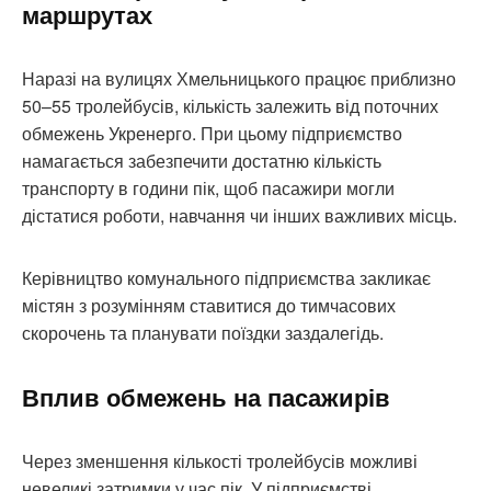
маршрутах
Наразі на вулицях Хмельницького працює приблизно
50–55 тролейбусів, кількість залежить від поточних
обмежень Укренерго. При цьому підприємство
намагається забезпечити достатню кількість
транспорту в години пік, щоб пасажири могли
дістатися роботи, навчання чи інших важливих місць.
Керівництво комунального підприємства закликає
містян з розумінням ставитися до тимчасових
скорочень та планувати поїздки заздалегідь.
Вплив обмежень на пасажирів
Через зменшення кількості тролейбусів можливі
невеликі затримки у час пік. У підприємстві