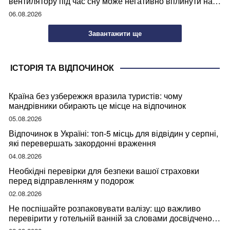
вентилятору під час сну може негативно вплинути на
ваше здоров’я
06.08.2026
Завантажити ще
ІСТОРІЯ ТА ВІДПОЧИНОК
Країна без узбережжя вразила туристів: чому
мандрівники обирають це місце на відпочинок
05.08.2026
Відпочинок в Україні: топ-5 місць для відвідин у серпні,
які перевершать закордонні враження
04.08.2026
Необхідні перевірки для безпеки вашої страховки
перед відправленням у подорож
02.08.2026
Не поспішайте розпаковувати валізу: що важливо
перевірити у готельній ванній за словами досвідченої
мандрівниці