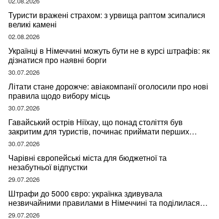
02.08.2026
Туристи вражені страхом: з урвища раптом зсипалися
великі камені
02.08.2026
Українці в Німеччині можуть бути не в курсі штрафів: як
дізнатися про наявні борги
30.07.2026
Літати стане дорожче: авіакомпанії оголосили про нові
правила щодо вибору місць
30.07.2026
Гавайський острів Ніїхау, що понад століття був
закритим для туристів, починає приймати перших
відвідувачів
30.07.2026
Чарівні європейські міста для бюджетної та
незабутньої відпустки
29.07.2026
Штрафи до 5000 євро: українка здивувала
незвичайними правилами в Німеччині та поділилася
правдою
29.07.2026