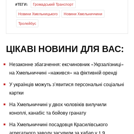
#ТЕГИ:
Громадський Транспорт
Новини Хмельницького
Новини Хмельниччини
Тролейбус
ЦІКАВІ НОВИНИ ДЛЯ ВАС:
Незаконне збагачення: ексчиновник «Укрзалізниці»
на Хмельниччині «нажився» на фіктивній оренді
У українців можуть з’явитися персональні соціальні
картки
На Хмельниччині у двох чоловіків вилучили
коноплі, канабіс та бойову гранату
На Хмельниччині посадовця Красилівського
агрегатного заводу засудили за хабар у 1,9