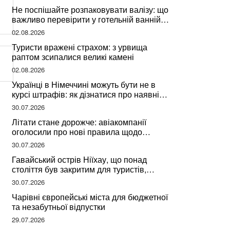
Не поспішайте розпаковувати валізу: що
важливо перевірити у готельній ванній
за словами досвідченої мандрівниці
02.08.2026
Туристи вражені страхом: з урвища
раптом зсипалися великі камені
02.08.2026
Українці в Німеччині можуть бути не в
курсі штрафів: як дізнатися про наявні
борги
30.07.2026
Літати стане дорожче: авіакомпанії
оголосили про нові правила щодо
вибору місць
30.07.2026
Гавайський острів Ніїхау, що понад
століття був закритим для туристів,
починає приймати перших відвідувачів
30.07.2026
Чарівні європейські міста для бюджетної
та незабутньої відпустки
29.07.2026