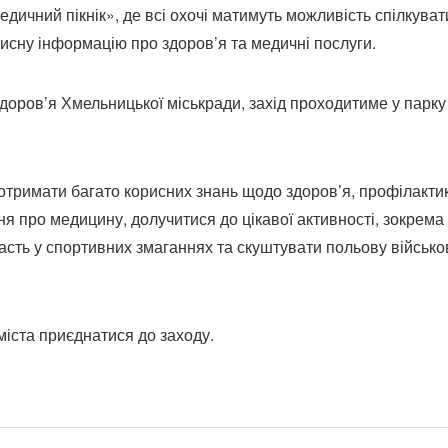
дичний пікнік», де всі охочі матимуть можливість спілкуват
исну інформацію про здоров’я та медичні послуги.
доров’я Хмельницької міськради, захід проходитиме у парку
ть отримати багато корисних знань щодо здоров’я, профілакти
ня про медицину, долучитися до цікавої активності, зокрема
участь у спортивних змаганнях та скуштувати польову військо
іста приєднатися до заходу.