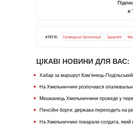
Підпи
в
#ТЕГИ:
Громадські Організації
Здоров'я
Ме
ЦІКАВІ НОВИНИ ДЛЯ ВАС:
Хабар за маршрут Кам’янець-Подільський
На Хмельниччині розпочався опалювальни
Мешканець Хмельниччини проведе у тюрмі
Пенсійні борги: держава переходить на р
На Хмельниччині покарали солдата, який н