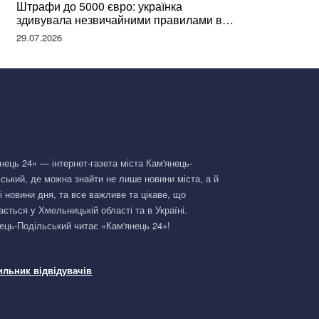
Штрафи до 5000 євро: українка
здивувала незвичайними правилами в
Німеччині та поділилася правдою
29.07.2026
нець 24» — інтернет-газета міста Кам'янець-
ський, де можна знайти не лише новини міста, а й
і новини дня, та все важливе та цікаве, що
ається у Хмельницькій області та в Україні.
ець-Подільський читає «Кам'янець 24»!