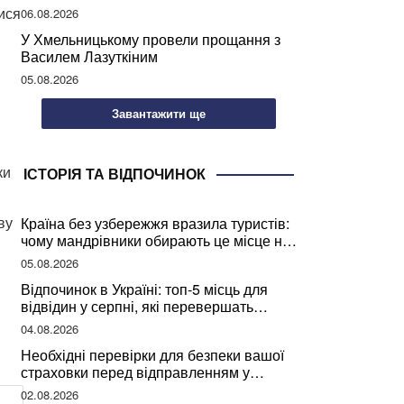
може негативно вплинути на ваше
ися
06.08.2026
здоров’я
У Хмельницькому провели прощання з
Василем Лазуткіним
05.08.2026
Завантажити ще
ки
ІСТОРІЯ ТА ВІДПОЧИНОК
ву
Країна без узбережжя вразила туристів:
чому мандрівники обирають це місце на
відпочинок
05.08.2026
Відпочинок в Україні: топ-5 місць для
відвідин у серпні, які перевершать
закордонні враження
04.08.2026
Необхідні перевірки для безпеки вашої
страховки перед відправленням у
подорож
02.08.2026