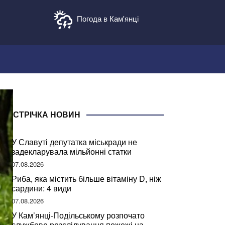
Погода в Кам'янці
СТРІЧКА НОВИН
У Славуті депутатка міськради не
задекларувала мільйонні статки
07.08.2026
Риба, яка містить більше вітаміну D, ніж
сардини: 4 види
07.08.2026
У Кам’янці-Подільському розпочато
службове розслідування пожежі на