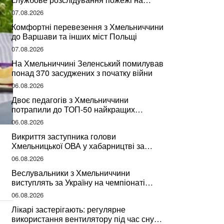
сміттєзвалищі
07.08.2026
Комфортні перевезення з Хмельниччини
до Варшави та інших міст Польщі
07.08.2026
На Хмельниччині Зеленський помилував
понад 370 засуджених з початку війни
06.08.2026
Двоє педагогів з Хмельниччини
потрапили до ТОП-50 найкращих
учителів України
06.08.2026
Викриття заступника голови
Хмельницької ОВА у хабарництві за
підписання контрактів на ремонт доріг
06.08.2026
Веслувальники з Хмельниччини
виступлять за Україну на чемпіонаті
світу
06.08.2026
Лікарі застерігають: регулярне
використання вентилятору під час сну