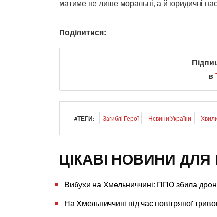
матиме не лише моральні, а й юридичні нас
Поділитися:
Підпи
в
#ТЕГИ:
Загиблі Герої
Новини України
Хвил
ЦІКАВІ НОВИНИ ДЛЯ 
Вибухи на Хмельниччині: ППО збила дрони
На Хмельниччині під час повітряної триво