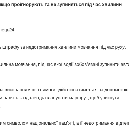
 якщо проігнорують та не зупиняться під час хвилини
нець24.
нь штрафу за недотримання хвилини мовчання під час руху.
илина мовчання, під час якої водії зобов’язані зупинити авт
а виконанням цієї вимоги здійснюватиметься за допомогою
ям радять заздалегідь планувати маршрут, щоб уникнути
.
м символом національної пам’яті, а її недотримання відте