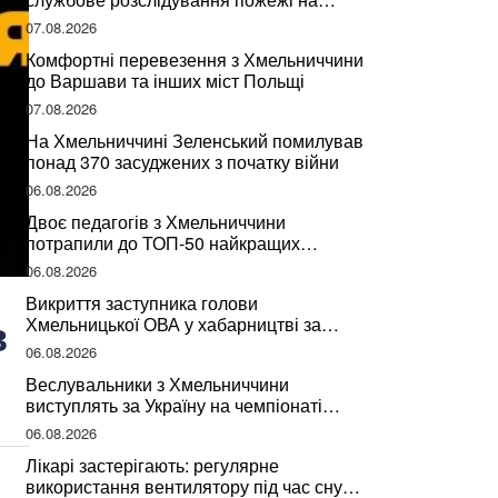
сміттєзвалищі
07.08.2026
Комфортні перевезення з Хмельниччини
до Варшави та інших міст Польщі
07.08.2026
На Хмельниччині Зеленський помилував
понад 370 засуджених з початку війни
06.08.2026
Двоє педагогів з Хмельниччини
потрапили до ТОП-50 найкращих
учителів України
06.08.2026
Викриття заступника голови
в
Хмельницької ОВА у хабарництві за
підписання контрактів на ремонт доріг
06.08.2026
Веслувальники з Хмельниччини
виступлять за Україну на чемпіонаті
світу
06.08.2026
Лікарі застерігають: регулярне
використання вентилятору під час сну