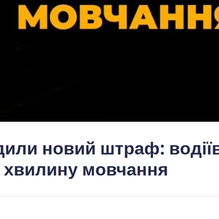
дили новий штраф: водії
 хвилину мовчання