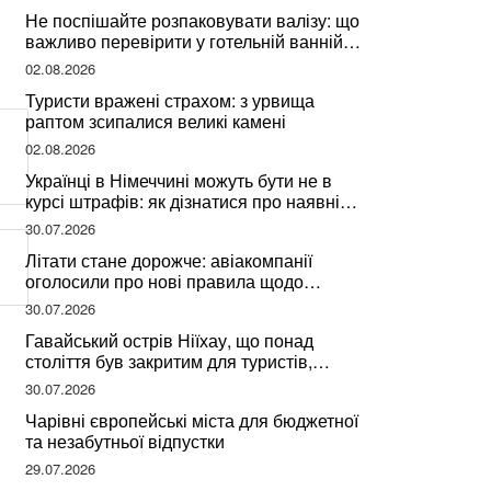
Не поспішайте розпаковувати валізу: що
важливо перевірити у готельній ванній
за словами досвідченої мандрівниці
02.08.2026
Туристи вражені страхом: з урвища
раптом зсипалися великі камені
02.08.2026
Українці в Німеччині можуть бути не в
курсі штрафів: як дізнатися про наявні
борги
30.07.2026
Літати стане дорожче: авіакомпанії
оголосили про нові правила щодо
вибору місць
30.07.2026
Гавайський острів Ніїхау, що понад
століття був закритим для туристів,
починає приймати перших відвідувачів
30.07.2026
Чарівні європейські міста для бюджетної
та незабутньої відпустки
29.07.2026