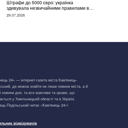
Штрафи до 5000 євро: українка
здивувала незвичайними правилами в
Німеччині та поділилася правдою
29.07.2026
нець 24» — інтернет-газета міста Кам'янець-
ський, де можна знайти не лише новини міста, а й
і новини дня, та все важливе та цікаве, що
ається у Хмельницькій області та в Україні.
ець-Подільський читає «Кам'янець 24»!