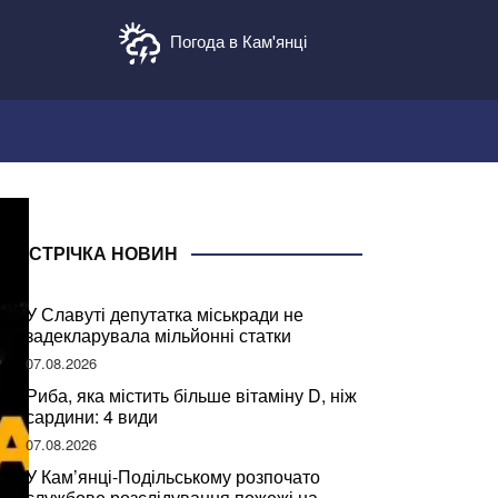
Погода в Кам'янці
СТРІЧКА НОВИН
У Славуті депутатка міськради не
задекларувала мільйонні статки
07.08.2026
Риба, яка містить більше вітаміну D, ніж
сардини: 4 види
07.08.2026
У Кам’янці-Подільському розпочато
службове розслідування пожежі на