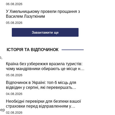
може негативно вплинути на ваше
06.08.2026
здоров’я
У Хмельницькому провели прощання з
Василем Лазуткіним
05.08.2026
Завантажити ще
ІСТОРІЯ ТА ВІДПОЧИНОК
о,
Країна без узбережжя вразила туристів:
чому мандрівники обирають це місце на
відпочинок
05.08.2026
Відпочинок в Україні: топ-5 місць для
відвідин у серпні, які перевершать
закордонні враження
04.08.2026
Необхідні перевірки для безпеки вашої
страховки перед відправленням у
пер
подорож
02.08.2026