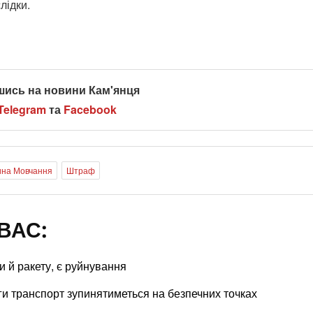
лідки.
шись на новини Кам'янця
Telegram
та
Facebook
ина Мовчання
Штраф
ВАС:
 й ракету, є руйнування
ги транспорт зупинятиметься на безпечних точках