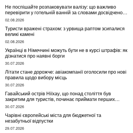
Не поспішайте розпаковувати валізу: що важливо
перевірити у готельній ванній за словами досвідченої
мандрівниці
02.08.2026
Туристи вражені страхом: з урвища раптом зсипалися
великі камені
02.08.2026
Українці в Німеччині можуть бути не в курсі штрафів: як
дізнатися про наявні борги
30.07.2026
Літати стане дорожче: авіакомпанії оголосили про нові
правила щодо вибору місць
30.07.2026
Гавайський острів Ніїхау, що понад століття був
закритим для туристів, починає приймати перших
відвідувачів
30.07.2026
Чарівні європейські міста для бюджетної та
незабутньої відпустки
29.07.2026