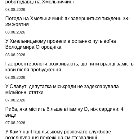
роботодавці на Хмельниччині
08.08.2026
Погода на Хмельниччині: як завершиться тиждень 28-
29 жовтня
08.08.2026
У Хмельницькому провели в останню путь воїна
Володимира Огородніка
08.08.2026
Гастроентерологи розкривають, що пити вранці замість
кави після пробудження
08.08.2026
У Славуті депутатка міськради не задекларувала
мільйонні статки
07.08.2026
Риба, яка містить більше вітаміну D, ніж сардини: 4
види
07.08.2026
У Кам’янці-Подільському розпочато службове
розслідування пожежі на сміттєзвалищі