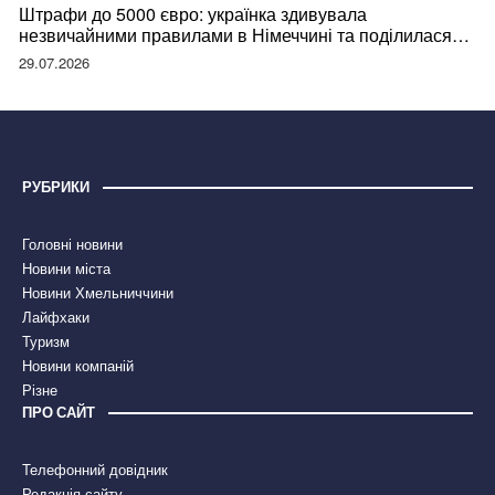
Штрафи до 5000 євро: українка здивувала
незвичайними правилами в Німеччині та поділилася
правдою
29.07.2026
РУБРИКИ
Головні новини
Новини міста
Новини Хмельниччини
Лайфхаки
Туризм
Новини компаній
Різне
ПРО САЙТ
Телефонний довідник
Редакція сайту