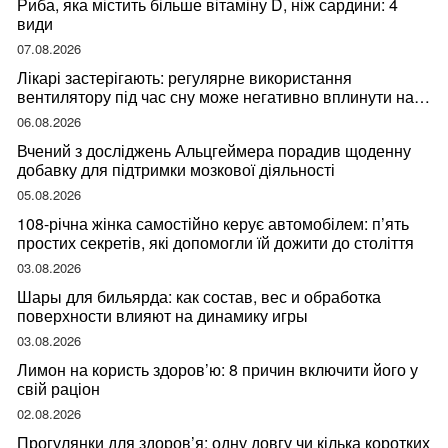
Риба, яка містить більше вітаміну D, ніж сардини: 4
види
07.08.2026
Лікарі застерігають: регулярне використання
вентилятору під час сну може негативно вплинути на
ваше здоров’я
06.08.2026
Вчений з досліджень Альцгеймера порадив щоденну
добавку для підтримки мозкової діяльності
05.08.2026
108-річна жінка самостійно керує автомобілем: п’ять
простих секретів, які допомогли їй дожити до століття
03.08.2026
Шары для бильярда: как состав, вес и обработка
поверхности влияют на динамику игры
03.08.2026
Лимон на користь здоров’ю: 8 причин включити його у
свій раціон
02.08.2026
Прогулянки для здоров’я: одну довгу чи кілька коротких