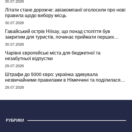
30.07.2026
Літати стане дорожче: авіакомпанії оголосили про нові
правила щодо вибору місць
30.07.2026
Гавайський острів Ніїхау, що понад століття був
закритим для туристів, починає приймати перших
відвідувачів
30.07.2026
Чарівні європейські міста для бюджетної та
незабутньої відпустки
29.07.2026
Штрафи до 5000 євро: українка здивувала
незвичайними правилами в Німеччині та поділилася
правдою
29.07.2026
РУБРИКИ