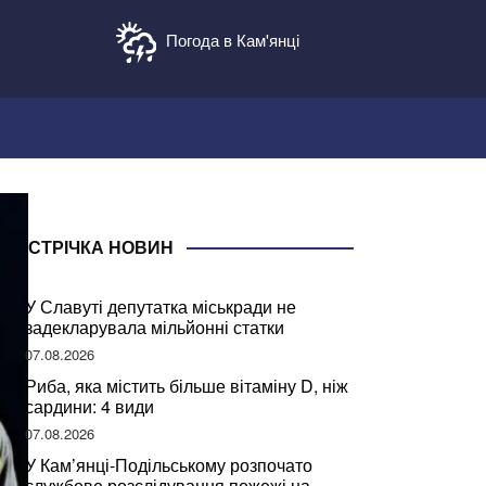
Погода в Кам'янці
СТРІЧКА НОВИН
У Славуті депутатка міськради не
задекларувала мільйонні статки
07.08.2026
Риба, яка містить більше вітаміну D, ніж
сардини: 4 види
07.08.2026
У Кам’янці-Подільському розпочато
службове розслідування пожежі на