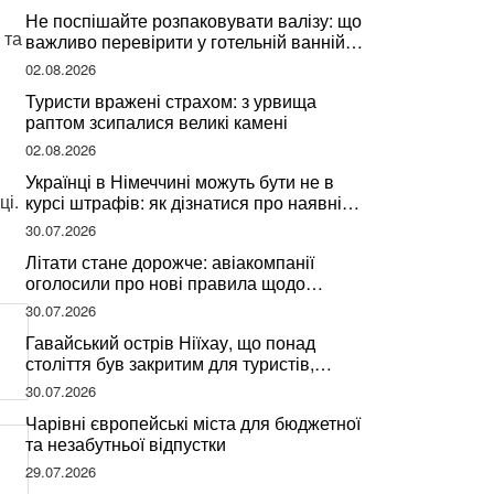
Не поспішайте розпаковувати валізу: що
 та
важливо перевірити у готельній ванній
за словами досвідченої мандрівниці
02.08.2026
Туристи вражені страхом: з урвища
раптом зсипалися великі камені
02.08.2026
Українці в Німеччині можуть бути не в
ці.
курсі штрафів: як дізнатися про наявні
борги
30.07.2026
Літати стане дорожче: авіакомпанії
оголосили про нові правила щодо
вибору місць
30.07.2026
Гавайський острів Ніїхау, що понад
століття був закритим для туристів,
починає приймати перших відвідувачів
30.07.2026
Чарівні європейські міста для бюджетної
та незабутньої відпустки
29.07.2026