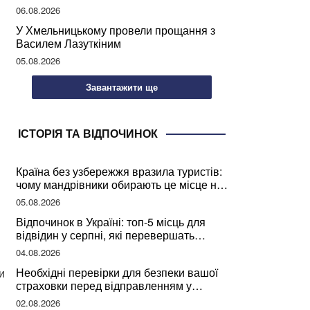
може негативно вплинути на ваше
06.08.2026
здоров’я
У Хмельницькому провели прощання з
Василем Лазуткіним
05.08.2026
Завантажити ще
ІСТОРІЯ ТА ВІДПОЧИНОК
Країна без узбережжя вразила туристів:
чому мандрівники обирають це місце на
відпочинок
05.08.2026
Відпочинок в Україні: топ-5 місць для
відвідин у серпні, які перевершать
закордонні враження
04.08.2026
Необхідні перевірки для безпеки вашої
и
страховки перед відправленням у
подорож
02.08.2026