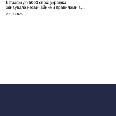
Штрафи до 5000 євро: українка
здивувала незвичайними правилами в
Німеччині та поділилася правдою
29.07.2026