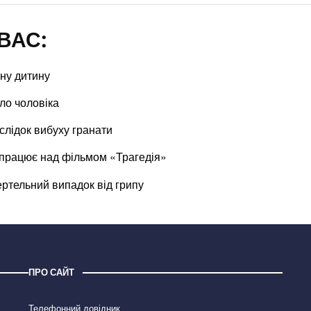
ВАС:
ну дитину
ло чоловіка
слідок вибуху гранати
працює над фільмом «Трагедія»
ртельний випадок від грипу
ПРО САЙТ
Телефонний довідник