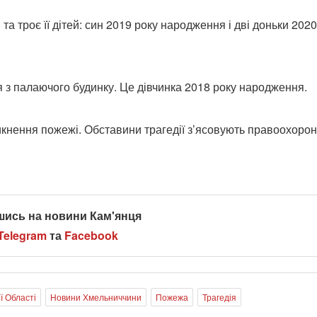
а троє її дітей: син 2019 року народження і дві доньки 2020
 з палаючого будинку. Це дівчинка 2018 року народження.
кнення пожежі. Обставини трагедії з’ясовують правоохорон
шись на новини Кам'янця
Telegram
та
Facebook
ї Області
Новини Хмельниччини
Пожежа
Трагедія