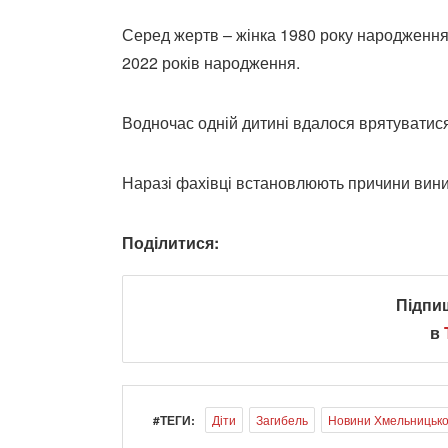
Серед жертв – жінка 1980 року народження т
2022 років народження.
Водночас одній дитині вдалося врятуватися
Наразі фахівці встановлюють причини вини
Поділитися:
Підпи
в
#ТЕГИ:
Діти
Загибель
Новини Хмельницько