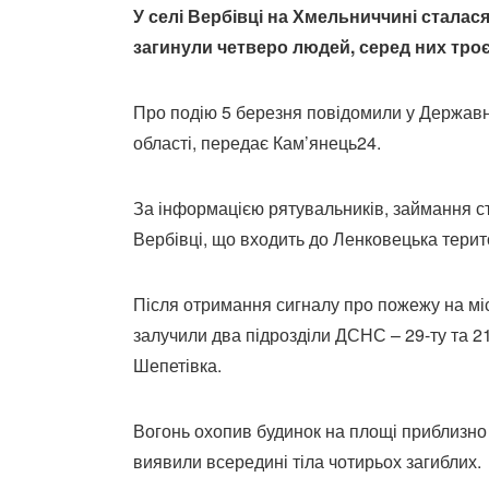
У селі Вербівці на Хмельниччині сталас
загинули четверо людей, серед них троє 
Про подію 5 березня повідомили у Державн
області, передає Кам’янець24.
За інформацією рятувальників, займання ст
Вербівці, що входить до Ленковецька терит
Після отримання сигналу про пожежу на міс
залучили два підрозділи ДСНС – 29-ту та 2
Шепетівка.
Вогонь охопив будинок на площі приблизно 
виявили всередині тіла чотирьох загиблих.