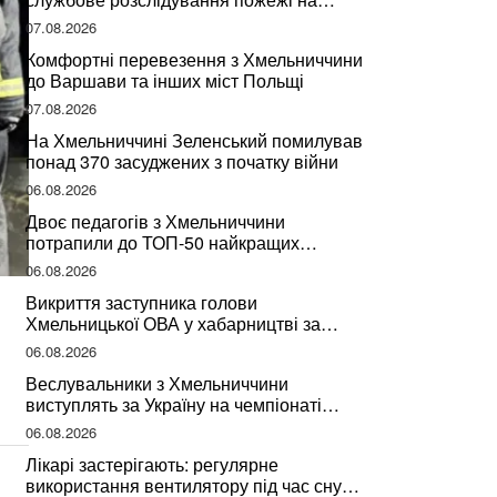
сміттєзвалищі
07.08.2026
Комфортні перевезення з Хмельниччини
до Варшави та інших міст Польщі
07.08.2026
На Хмельниччині Зеленський помилував
понад 370 засуджених з початку війни
06.08.2026
Двоє педагогів з Хмельниччини
потрапили до ТОП-50 найкращих
учителів України
06.08.2026
Викриття заступника голови
Хмельницької ОВА у хабарництві за
підписання контрактів на ремонт доріг
06.08.2026
Веслувальники з Хмельниччини
виступлять за Україну на чемпіонаті
світу
06.08.2026
Лікарі застерігають: регулярне
використання вентилятору під час сну